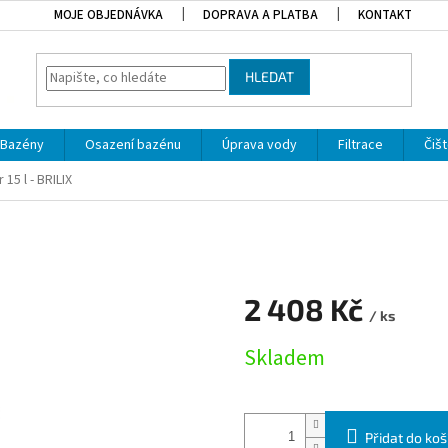
MOJE OBJEDNÁVKA
DOPRAVA A PLATBA
KONTAKT
HLEDAT
Bazény
Osazení bazénu
Úprava vody
Filtrace
Čišt
15 l - BRILIX
2 408 Kč
/ ks
Měrná cena:
Skladem
Přidat do koš