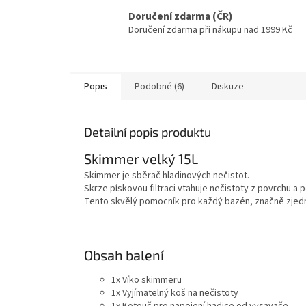
Doručení zdarma (ČR)
Doručení zdarma při nákupu nad 1999 Kč
Popis
Podobné (6)
Diskuze
Detailní popis produktu
Skimmer velký 15L
Skimmer je sběrač hladinových nečistot.
Skrze pískovou filtraci vtahuje nečistoty z povrchu a 
Tento skvělý pomocník pro každý bazén, značně zjedno
Obsah balení
1x Víko skimmeru
1x Vyjímatelný koš na nečistoty
1x Kotouč pro napojení hadice od vysavače