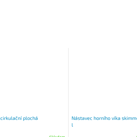
 cirkulační plochá
Nástavec horního víka skimm
l