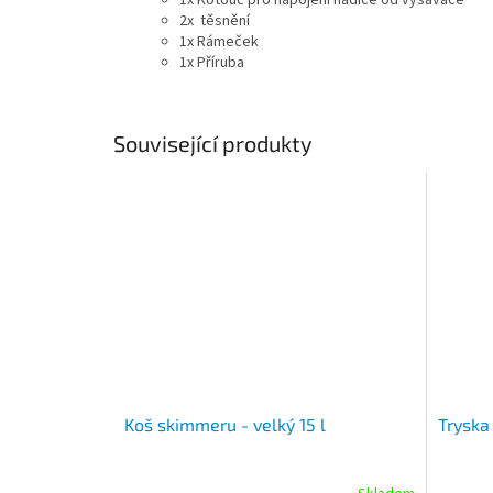
2x těsnění
1x Rámeček
1x Příruba
Související produkty
Koš skimmeru - velký 15 l
Tryska