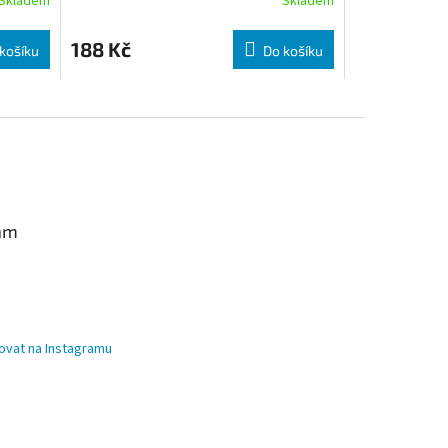
Skladem
Skladem
188 Kč
košíku
Do košíku
am
ovat na Instagramu