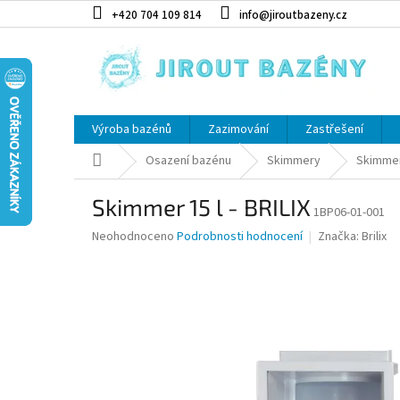
Přejít na obsah
+420 704 109 814
info@jiroutbazeny.cz
Výroba bazénů
Zazimování
Zastřešení
Domů
Osazení bazénu
Skimmery
Skimmer 
Skimmer 15 l - BRILIX
1BP06-01-001
Průměrné hodnocení produktu je 0,0 z 5 hvězdiček.
Neohodnoceno
Podrobnosti hodnocení
Značka:
Brilix