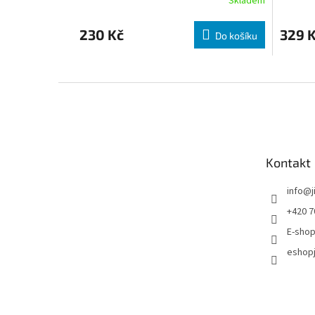
Skladem
230 Kč
329 
Do košíku
Zápatí
Kontakt
info
@
+420 7
E-shop
eshopj