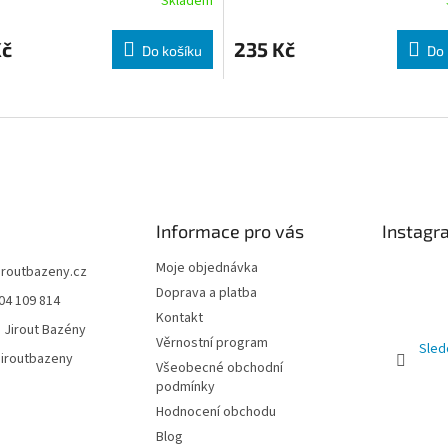
Skladem
Kč
235 Kč
Do košíku
Do 
Informace pro vás
Instagr
Moje objednávka
jiroutbazeny.cz
Doprava a platba
04 109 814
Kontakt
 Jirout Bazény
Věrnostní program
Sled
iroutbazeny
Všeobecné obchodní
podmínky
Hodnocení obchodu
Blog