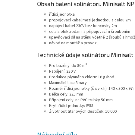
Obsah balení solinátoru Minisalt NP
řídící jednotka
propojovací kabel mezi jednotkou a celou 2m
napájecí kabel 230V bez koncovky 2m
cela s elektrodami a připojovacím šroubením
upevňovací díl na stěnu včetně 2 šroubů a hmo
návod na montáž a provoz
Technické údaje solinátoru Minisalt
3
Pro bazény: do 80 m
Napájení: 230 V
Produkce plynného chloru: 16 g/hod
Maximální tlak: 3 bary
Rozměr řídící jednotky (š x v x h): 140 x 300 x 97
Délka cely: 225 mm
Připojení cely: na PVC trubky 50 mm
Krytí řídící jednotky: IP55
Životnost titanových destiček: 10 000