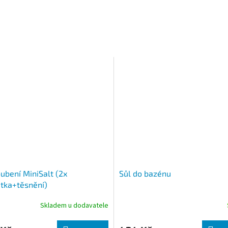
oubení MiniSalt (2x
Sůl do bazénu
ka+těsnění)
Skladem u dodavatele