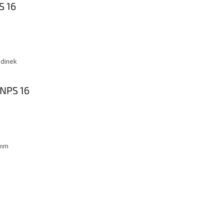
S 16
ždinek
 NPS 16
 mm