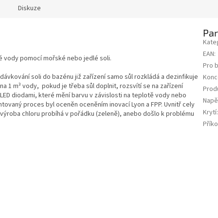
Diskuze
Pa
Kate
EAN
:
vé vody pomocí mořské nebo jedlé soli.
Pro 
ávkování soli do bazénu již zařízení samo sůl rozkládá a dezinfikuje
Konc
a 1 m³ vody, pokud je třeba sůl doplnit, rozsvítí se na zařízení
Prod
 LED diodami, které mění barvu v závislosti na teplotě vody nebo
Napě
tentovaný proces byl oceněn oceněním inovací Lyon a FPP. Uvnitř cely
Krytí
a výroba chloru probíhá v pořádku (zeleně), anebo došlo k problému
Přík
ce
kompresor
kovové pouzdro
konomický
 výměník tepla
í termostatu
ravou soli