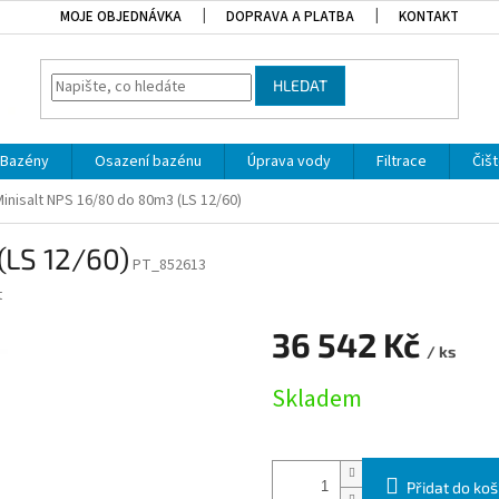
MOJE OBJEDNÁVKA
DOPRAVA A PLATBA
KONTAKT
HLEDAT
Bazény
Osazení bazénu
Úprava vody
Filtrace
Čišt
Minisalt NPS 16/80 do 80m3 (LS 12/60)
(LS 12/60)
PT_852613
t
36 542 Kč
/ ks
Měrná cena:
Skladem
Přidat do koš