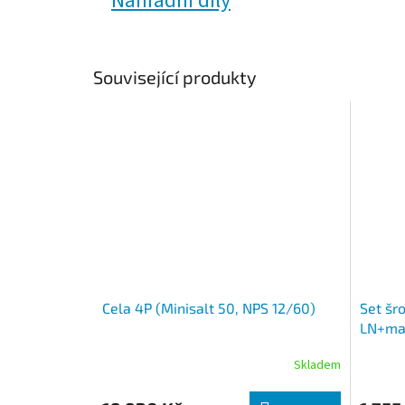
Náhradní díly
Související produkty
Cela 4P (Minisalt 50, NPS 12/60)
Set šr
LN+mat
Skladem