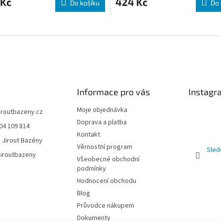
 Kč
424 Kč
Do košíku
Do 
Informace pro vás
Instagr
Moje objednávka
jiroutbazeny.cz
Doprava a platba
04 109 814
Kontakt
 Jirout Bazény
Věrnostní program
Sled
iroutbazeny
Všeobecné obchodní
podmínky
Hodnocení obchodu
Blog
Průvodce nákupem
Dokumenty