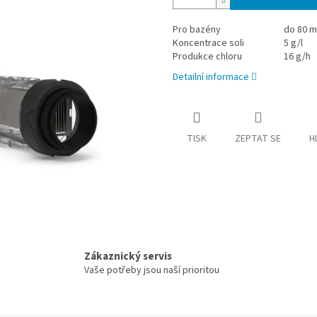
Pro bazény
do 80 m
Koncentrace soli
5 g/l
Produkce chloru
16 g/h
Detailní informace
TISK
ZEPTAT SE
H
Zákaznický servis
Vaše potřeby jsou naší prioritou