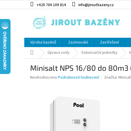
Přejít na obsah
+420 704 109 814
info@jiroutbazeny.cz
Výroba bazénů
Zazimování
Zastřešení
Domů
Úprava vody
Solonizační jednotky
Minisalt NPS 16/80 do 80m3 
Průměrné hodnocení produktu je 0,0 z 5 hvězdiček.
Neohodnoceno
Podrobnosti hodnocení
Značka:
Minisal