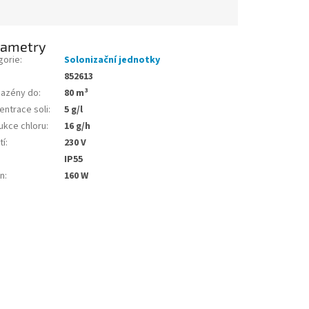
rametry
gorie
:
Solonizační jednotky
852613
bazény do
:
80 m³
entrace soli
:
5 g/l
ukce chloru
:
16 g/h
tí
:
230 V
:
IP55
on
:
160 W