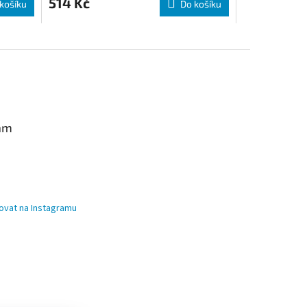
514 Kč
košíku
Do košíku
am
ovat na Instagramu