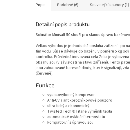
Popis
Podobné (6)
Související soubory (1)
Detailní popis produktu
Solinátor Minisalt 50 slouží pro slanou úpravu bazéno
Velkou výhodou je jednoduchá obsluha zařízení - po nad
tím vodu. Sůl se dávkuje do bazénu v poměru 5 kg soli n
kontrolka. Průhledná inovovaná cela Zelia je vybavena
obsahu soli (v závislosti na stavu zařízení). Tento pa
jsou zabudované barevné diody, které signalizují, zd
(červeně).
Funk
vysokovýkonný 
Anti-UV a antikorozní 
ultra tichý a e
Twisted Tech ©Titane
automatické ovládán
kompatibilní s úp