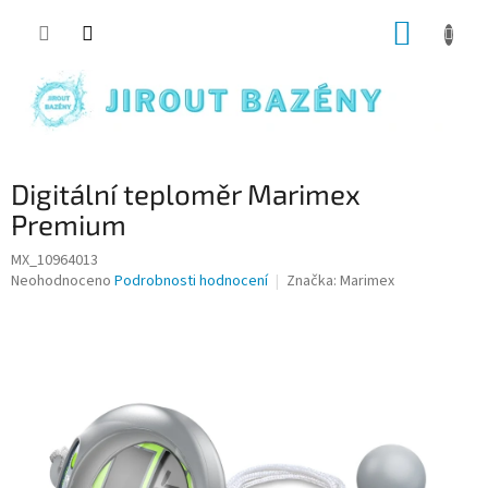
Přejít na obsah
NÁKUP
Digitální teploměr Marimex
Premium
MX_10964013
Průměrné hodnocení produktu je 0,0 z 5 hvězdiček.
Neohodnoceno
Podrobnosti hodnocení
Značka:
Marimex