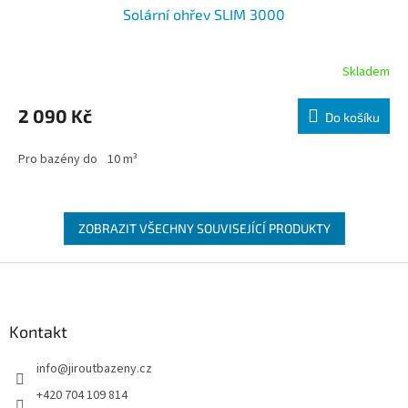
Solární ohřev SLIM 3000
Skladem
2 090 Kč
Do košíku
Pro bazény do
10 m³
ZOBRAZIT VŠECHNY SOUVISEJÍCÍ PRODUKTY
Zápatí
Kontakt
info
@
jiroutbazeny.cz
+420 704 109 814