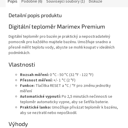
Popis
Podobné (6)
Související soubory (1)
Diskuze
Detailní popis produktu
Digitální teploměr Marimex Premium
Digitální teploměr pro bazén je praktický a nepostradatelný
pomocník pro každého majitele bazénu. Umožňuje snadno a
přesně měřit teplotu vody, abyste se mohli koupat v ideálních
podmínkách.
Vlastnosti
Rozsah měření:
0 °C - 50 °C (32 °F - 122 °F)
Přesnost měření:
+/- 1 °C (2 °F)
Funkce:
Tlačítka RESET a °C / °F pro změnu jednotky
měření
Automatické vypnutí:
Po 2,5 minutách nečinnosti se
teploměr automaticky vypne, aby se šetřila baterie.
Praktické lanko:
Umožňuje přivázat teploměr k bazénu,
aby se neztratil nebo nepoškodil.
Výhody