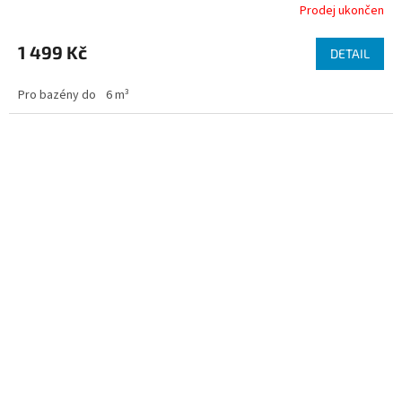
Prodej ukončen
1 499 Kč
DETAIL
Pro bazény do
6 m³