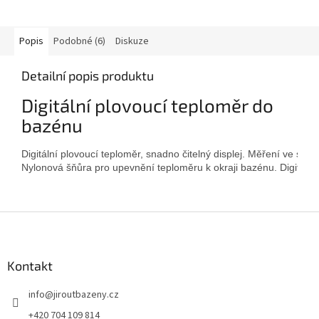
Popis
Podobné (6)
Diskuze
Detailní popis produktu
Digitální plovoucí teploměr do
bazénu
Digitální plovoucí teploměr, snadno čitelný displej. Měření ve stu
Nylonová šňůra pro upevnění teploměru k okraji bazénu. 
Digitáln
Zápatí
Kontakt
info
@
jiroutbazeny.cz
+420 704 109 814