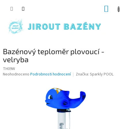
Přejít na obsah
NÁKUP
Bazénový teploměr plovoucí -
velryba
TH09W
Průměrné hodnocení produktu je 0,0 z 5 hvězdiček.
Neohodnoceno
Podrobnosti hodnocení
Značka:
Sparkly POOL