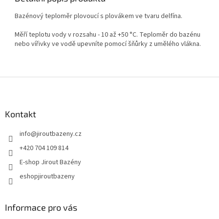
Bazénový teploměr plovoucí s plovákem ve tvaru delfína.
Měří teplotu vody v rozsahu - 10 až +50 °C. Teploměr do bazénu
nebo vířivky ve vodě upevníte pomocí šňůrky z umělého vlákna.
Zápatí
Kontakt
info
@
jiroutbazeny.cz
+420 704 109 814
E-shop Jirout Bazény
eshopjiroutbazeny
Informace pro vás