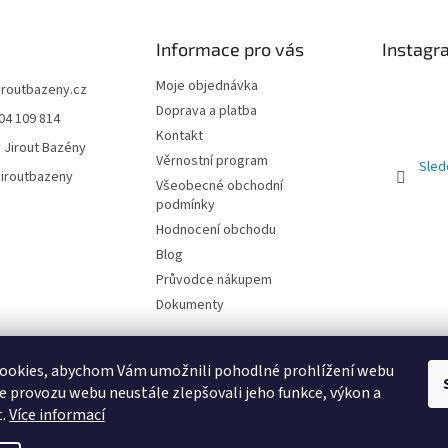
Informace pro vás
Instagr
Moje objednávka
jiroutbazeny.cz
Doprava a platba
04 109 814
Kontakt
 Jirout Bazény
Věrnostní program
Sled
iroutbazeny
Všeobecné obchodní
podmínky
Hodnocení obchodu
Blog
Průvodce nákupem
Dokumenty
ookies, abychom Vám umožnili pohodlné prohlížení webu
ze provozu webu neustále zlepšovali jeho funkce, výkon a
t.
Více informací