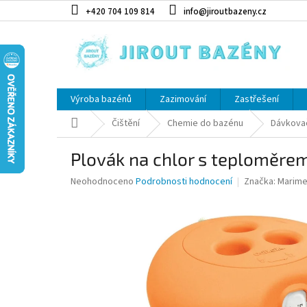
Přejít na obsah
+420 704 109 814
info@jiroutbazeny.cz
Výroba bazénů
Zazimování
Zastřešení
Domů
Čištění
Chemie do bazénu
Dávkova
Plovák na chlor s teploměre
Průměrné hodnocení produktu je 0,0 z 5 hvězdiček.
Neohodnoceno
Podrobnosti hodnocení
Značka:
Marime