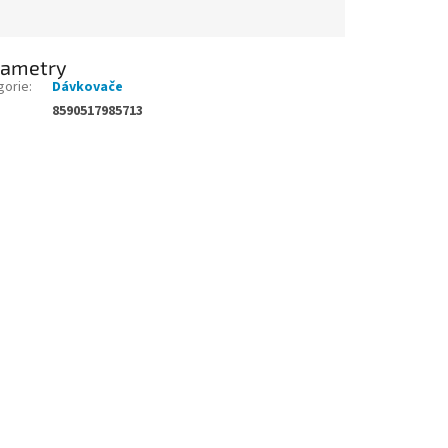
rametry
gorie
:
Dávkovače
8590517985713