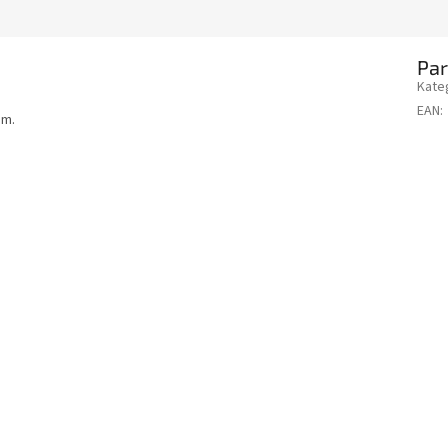
Pa
Kate
EAN
:
em.