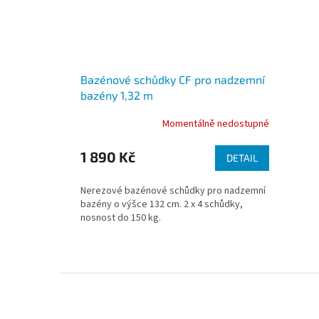
Bazénové schůdky CF pro nadzemní
bazény 1,32 m
Momentálně nedostupné
1 890 Kč
DETAIL
Nerezové bazénové schůdky pro nadzemní
bazény o výšce 132 cm. 2 x 4 schůdky,
nosnost do 150 kg.
Zápatí