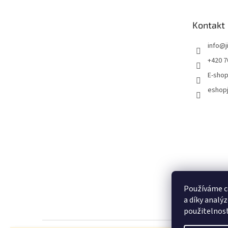
Kontakt
info
@
+420 7
E-shop
eshopj
Používáme c
a díky analý
použitelnos