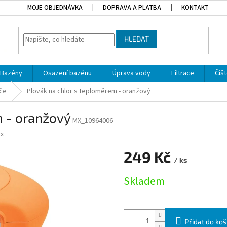
MOJE OBJEDNÁVKA
DOPRAVA A PLATBA
KONTAKT
HLEDAT
Bazény
Osazení bazénu
Úprava vody
Filtrace
Čišt
če
Plovák na chlor s teploměrem - oranžový
m - oranžový
MX_10964006
x
249 Kč
/ ks
Měrná cena:
Skladem
Přidat do koš