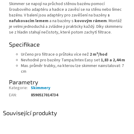
Skimmer se napojí na průchod stěnou bazénu pomocí
šroubového adaptéru a hadice a zavěsí se na stěnu nebo límec
bazénu. V balení jsou adaptéry pro zavěšení na bazény
s
nafukovacím lemem
a na bazény s
kovovým rámem
. Montáž
je velmi jednoduchá a zvládne ji prakticky každý. Díky skimmeru
se z hladin stahují nečistoty, které potom zachytí filtrace.
Specifikace
3
Určeno pro filtrace o průtoku více než
2 m
/hod
Nevhodné pro bazény Tampa/Intex Easy set
1,83 a 2,44 m
Max. průměr trubky, na kterou lze skimmer nainstalovat: 7
cm
Parametry
Kategorie
:
Skimmery
EAN
:
8590517014734
Související produkty