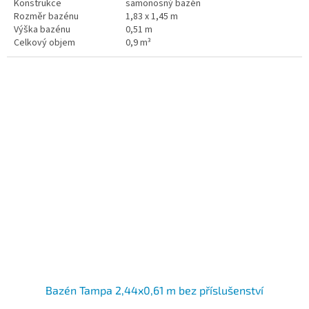
Konstrukce
samonosný bazén
Rozměr bazénu
1,83 x 1,45 m
Výška bazénu
0,51 m
Celkový objem
0,9 m³
Bazén Tampa 2,44x0,61 m bez příslušenství