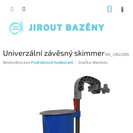
Přejít na obsah
NÁKUP
Univerzální závěsný skimmer
MX_10622005
Průměrné hodnocení produktu je 0,0 z 5 hvězdiček.
Neohodnoceno
Podrobnosti hodnocení
Značka:
Marimex