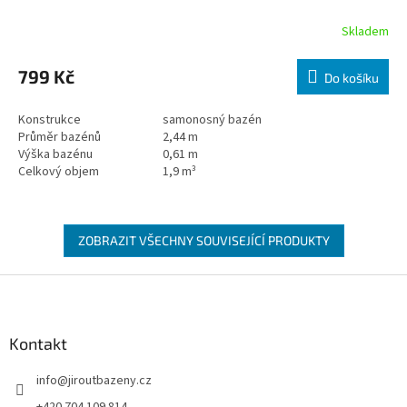
Skladem
799 Kč
Do košíku
Konstrukce
samonosný bazén
Průměr bazénů
2,44 m
Výška bazénu
0,61 m
Celkový objem
1,9 m³
ZOBRAZIT VŠECHNY SOUVISEJÍCÍ PRODUKTY
Zápatí
Kontakt
info
@
jiroutbazeny.cz
+420 704 109 814