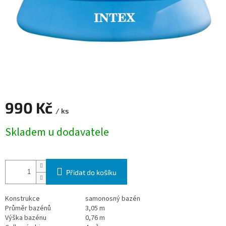
990 Kč
/ ks
Měrná cena:
Skladem u dodavatele
Přidat do košíku
Konstrukce
samonosný bazén
Průměr bazénů
3,05 m
Výška bazénu
0,76 m