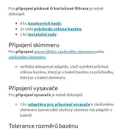
Pro
připojení pískové či kartušové filtrace
je nutné
dokoupit:
6 ks
bazénových hadic
1x sada
průchodu stěnou bazénu
1 ks
instalační sady
Připojení skimmeru
Pro
připojení
univerzálního závěsného skimmeru
nebo
závěsného skimmeru
netřeba dokupovat adaptér, stačí vyměnit průchod
stěnou bazénu, který je v balení bazénu za průchodku,
která je v balení skimmeru
Připojení vysavače
Pro
připojení vysavače
je nutné dokoupit:
1 ks
adaptéru pro připojení vysavače
k závěsnému
skimmeru (univerzální závěsný skimmer má adaptér v
balení)
Tolerance rozměrů bazénu