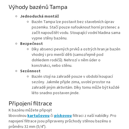
Výhody bazénů Tampa
Jednoduchá montáž
Bazén Tampa lze postavit bez stavebních úprav
pozemku. Stačí pouze nafouknout horní prstenec a
začít napouštět vodu. Stoupající vodní hladina sama
vypne stěny bazénu.
Bezpečnost
Díky absenci pevných prvků a ostrých hran je bazén
vhodný i pro menší děti (samozřejmě pod
dohledem rodičů). Nehrozí v něm úder o
konstrukci, nebo stěnu.
Sezónnost
Bazén stojí na zahradě pouze v období koupací
sezóny. Jakmile přijde zima, uvolní prostor na
zahradě jiným aktivitám. Díky tomu může být každé
léto snadno postaven jinde.
Připojení filtrace
K bazénu můžete připojit
libovolnou
kartušovou
či
pískovou
filtraci z naší nabídky. Pro
napojení filtrace jsou připraveny průchody stěnou bazénu o
průměru 32 mm (5/4").