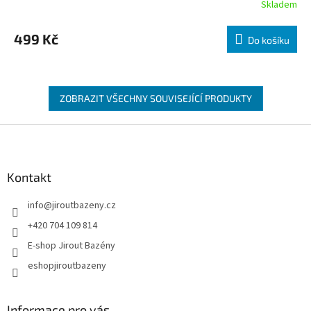
Skladem
499 Kč
Do košíku
ZOBRAZIT VŠECHNY SOUVISEJÍCÍ PRODUKTY
Zápatí
Kontakt
info
@
jiroutbazeny.cz
+420 704 109 814
E-shop Jirout Bazény
eshopjiroutbazeny
Informace pro vás