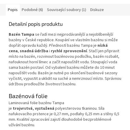
Popis
Podobné (6)
Související soubory (1)
Diskuze
Detailní popis produktu
Bazén Tampa
se řadí mezi nejprodávanější a nejoblíbenější
bazény v České republice. Koupání ve vlastním bazénu si může
dopřát opravdu každý. Předností bazénu Tampa je
nízká
cena
,
snadná údržba
i
rychlé zprovoznění
. Stačí jen připravit
místo na bazén, rozvinout bazénovou podložku, bazén rozbalit,
nafouknout horní límec a začít napouštět vodu. Stoupající voda
sama bazén postaví. Od vybalení bazénu můžete do 10 minut
napouštět vodu. Bazén je nutné po skončení bazénové sezony
vyčistit, vypustit a uklidit na suché a nemrznoucí místo. Správnou
údržbou prodloužíte životnost bazénu.
Bazénová folie
Laminovaná folie bazénu Tampa
je
trojvrstvá,
vyztužená
polyesterovou tkaninou. Síla
nafukovacího prstence je 0,27 mm, podlahy 0,25 mm a stěny 0,5
mm. Kvalitní zpracování zajistí dlouhodobé bezproblémové
užívání bazénu.