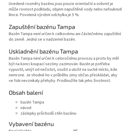
Uvedené rozměry bazénu jsou pouze orientační a ovlivnit je
může rovnost podkladu, objem napuštěné vody nebo nafouknutí
límce. Povolená výrobní odchylka je 5 %.
Zapuštění bazénu Tampa
Bazén Tampa není určen k celkovému ani částečnému zapuštění
do země. Jedná se o nadzemní bazén.
Uskladnění bazénu Tampa
Bazén Tampa není určen k celoročnímu provozu a proto by měl
být na konci koupací sezóny zazimován. Bazén je potřeba
vypustit, umýt od nečistot, osušit a uložit na suché místo, kde
nemrzne. Je vhodné ho v průběhu zimy občas přeskládat, aby
ve folii nevznikaly přehyby. Prodloužíte tak jeho životnost.
Obsah balení
bazén Tampa
návod
záslepky průchodů stěn bazénu
Vybavení bazénu
Krycí plachta
NE