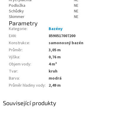
Podložka
NE
Schůdky
NE
Skimmer
NE
Parametry
Kategorie
:
Bazény
EAN
:
8590517007200
Konstrukce
:
samonosný bazén
Průměr
:
3,05 m
Výška
:
0,76 m
Objem vody
:
4 m³
Tvar
:
kruh
Barva
:
modrá
Průměr hladiny vody
:
2,49 m
Související produkty