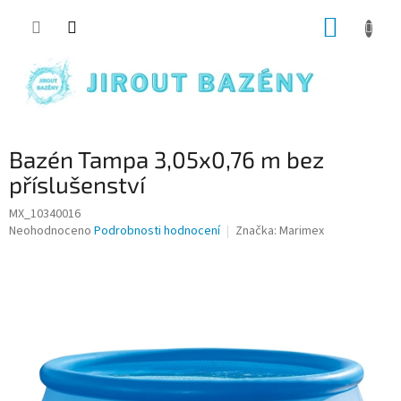
Přejít na obsah
NÁKUP
Bazén Tampa 3,05x0,76 m bez
příslušenství
MX_10340016
Průměrné hodnocení produktu je 0,0 z 5 hvězdiček.
Neohodnoceno
Podrobnosti hodnocení
Značka:
Marimex