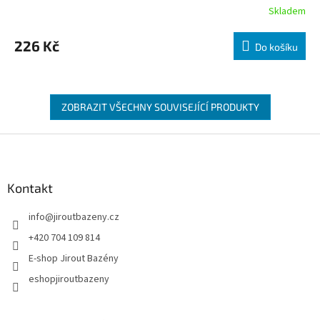
Skladem
226 Kč
Do košíku
ZOBRAZIT VŠECHNY SOUVISEJÍCÍ PRODUKTY
Zápatí
Kontakt
info
@
jiroutbazeny.cz
+420 704 109 814
E-shop Jirout Bazény
eshopjiroutbazeny