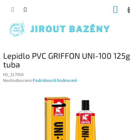
Přejít na obsah
NÁKUP
Lepidlo PVC GRIFFON UNI-100 125g
tuba
HS_317016
Průměrné hodnocení produktu je 0,0 z 5 hvězdiček.
Neohodnoceno
Podrobnosti hodnocení