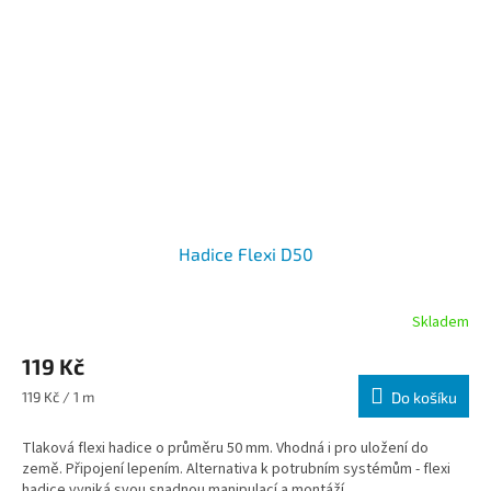
Hadice Flexi D50
Skladem
119 Kč
Měrná cena:
119 Kč / 1 m
Do košíku
Tlaková flexi hadice o průměru 50 mm. Vhodná i pro uložení do
země. Připojení lepením.
Alternativa k potrubním systémům - flexi
hadice vyniká svou snadnou manipulací a montáží.