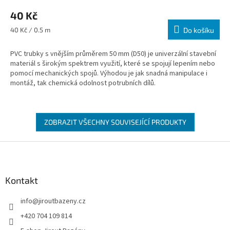
40 Kč
Měrná cena:
40 Kč / 0.5 m
Do košíku
PVC trubky s vnějším průměrem 50 mm (D50) je univerzální stavební
materiál s širokým spektrem využití, které se spojují lepením nebo
pomocí mechanických spojů. Výhodou je jak snadná manipulace i
montáž, tak chemická odolnost potrubních dílů.
ZOBRAZIT VŠECHNY SOUVISEJÍCÍ PRODUKTY
Zápatí
Kontakt
info
@
jiroutbazeny.cz
+420 704 109 814