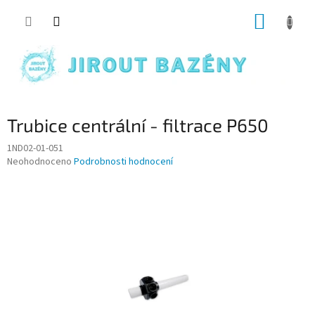
Přejít na obsah
NÁKUP
Trubice centrální - filtrace P650
1ND02-01-051
Průměrné hodnocení produktu je 0,0 z 5 hvězdiček.
Neohodnoceno
Podrobnosti hodnocení