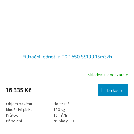
Filtrační jednotka TOP 650 SS100 15m3/h
Skladem u dodavatele
16 335 Kč
Do košíku
Objem bazénu
do 96 m³
Množství písku
150 kg
Průtok
15 m³/h
Připojení
trubka ø 50