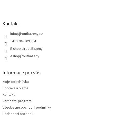
Zápatí
Kontakt
info
@
jiroutbazeny.cz
+420 704 109 814
E-shop Jirout Bazény
eshopjiroutbazeny
Informace pro vás
Moje objednávka
Doprava a platba
Kontakt
Věrnostní program
Všeobecné obchodní podmínky
Hodnocení obchodu