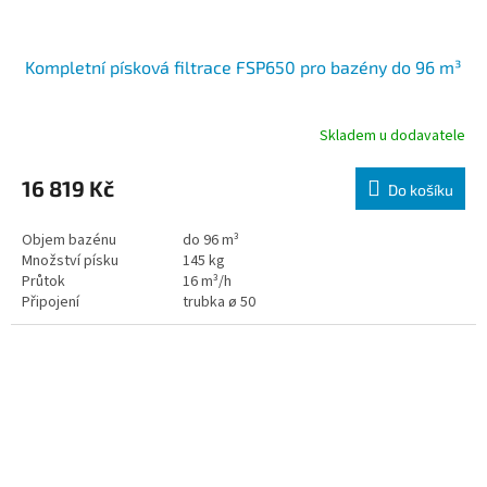
Kompletní písková filtrace FSP650 pro bazény do 96 m³
Skladem u dodavatele
16 819 Kč
Do košíku
Objem bazénu
do 96 m³
Množství písku
145 kg
Průtok
16 m³/h
Připojení
trubka ø 50