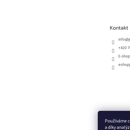
Kontakt
info
@
+420 7
E-shop
eshopj
Používáme c
a díky analý