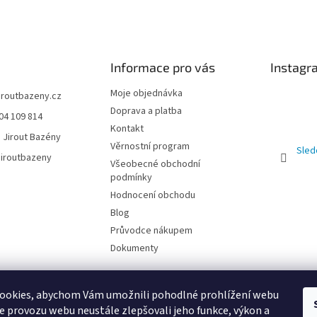
Informace pro vás
Instagr
Moje objednávka
jiroutbazeny.cz
Doprava a platba
04 109 814
Kontakt
 Jirout Bazény
Věrnostní program
Sled
iroutbazeny
Všeobecné obchodní
podmínky
Hodnocení obchodu
Blog
Průvodce nákupem
Dokumenty
ookies, abychom Vám umožnili pohodlné prohlížení webu
ze provozu webu neustále zlepšovali jeho funkce, výkon a