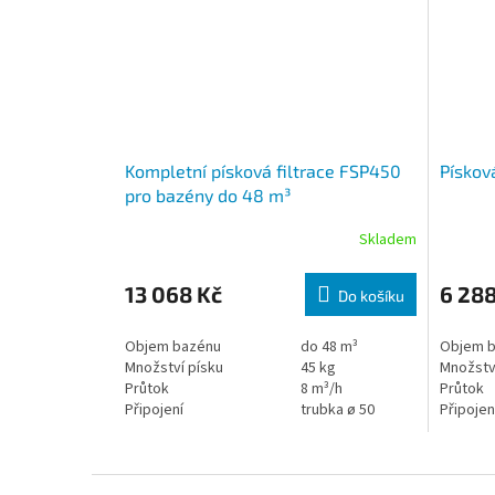
Kompletní písková filtrace FSP450
Pískov
pro bazény do 48 m³
Skladem
13 068 Kč
6 288
Do košíku
Objem bazénu
do 48 m³
Objem 
Množství písku
45 kg
Množstv
Průtok
8 m³/h
Průtok
Připojení
trubka ø 50
Připojen
Zápatí