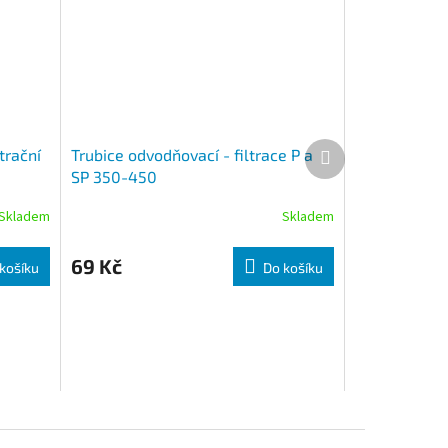
Další produkt
trační
Trubice odvodňovací - filtrace P a
SP 350-450
Skladem
Skladem
69 Kč
košíku
Do košíku