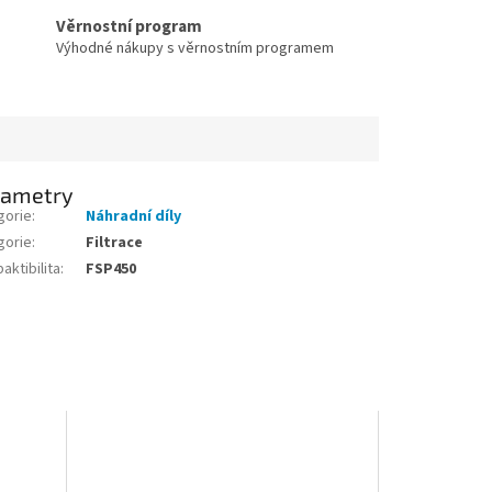
Věrnostní program
Výhodné nákupy s věrnostním programem
rametry
gorie
:
Náhradní díly
gorie
:
Filtrace
ktibilita
:
FSP450