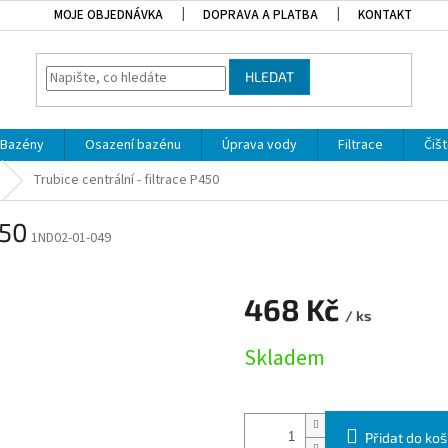
MOJE OBJEDNÁVKA
DOPRAVA A PLATBA
KONTAKT
HLEDAT
Bazény
Osazení bazénu
Úprava vody
Filtrace
Čišt
Trubice centrální - filtrace P450
450
1ND02-01-049
468 Kč
/ ks
Měrná cena:
Skladem
Přidat do koš