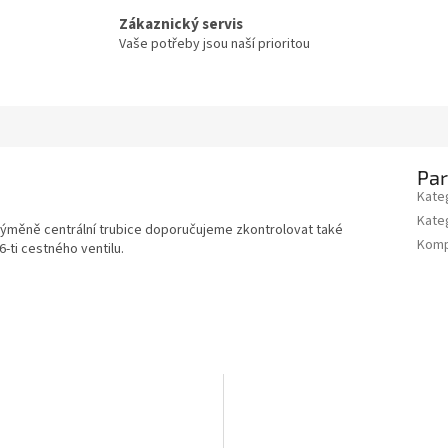
Zákaznický servis
Vaše potřeby jsou naší prioritou
Pa
Kate
Kate
ři výměně centrální trubice doporučujeme zkontrolovat také
Kompa
-ti cestného ventilu.