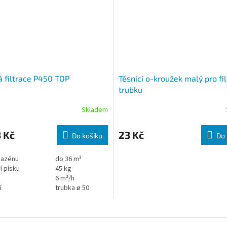
á filtrace P450 TOP
Těsnící o-kroužek malý pro fil
trubku
Skladem
 Kč
23 Kč
Do košíku
Do 
bazénu
do 36 m³
í písku
45 kg
6 m³/h
í
trubka ø 50