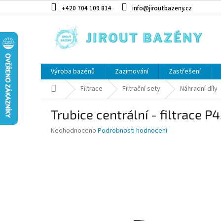
Přejít na obsah
+420 704 109 814
info@jiroutbazeny.cz
Výroba bazénů
Zazimování
Zastřešení
Domů
Filtrace
Filtrační sety
Náhradní díly
Trubice centrální - filtrace P
Průměrné hodnocení produktu je 0,0 z 5 hvězdiček.
Neohodnoceno
Podrobnosti hodnocení