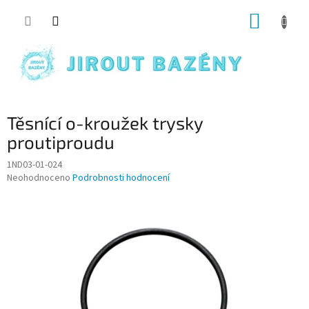
Přejít na obsah
NÁKUP
Těsnící o-kroužek trysky
proutiproudu
1ND03-01-024
Průměrné hodnocení produktu je 0,0 z 5 hvězdiček.
Neohodnoceno
Podrobnosti hodnocení