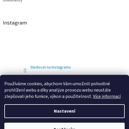
Dokumenty
Instagram
Sledovat na Instagramu
Používáme cookies, abychom Vám umožnili pohodlné
prohlížení webu a díky analýze provozu webu neustále
zlepšovali jeho funkce, výkon a použitelnost.
Více informací
Nastavení
Vytvořil Shoptet
OD 01.02.2026 DOCHÁZÍ KE ZMĚNĚ PROVOZOVNY. NOVÁ ADRESA