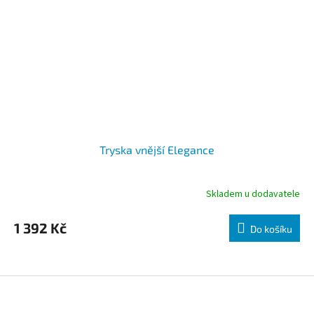
Tryska vnější Elegance
Skladem u dodavatele
1 392 Kč
Do košíku
Zápatí