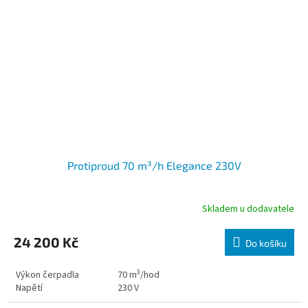
Protiproud 70 m³/h Elegance 230V
Skladem u dodavatele
24 200 Kč
Do košíku
3
Výkon čerpadla
70
m
/hod
Napětí
230 V