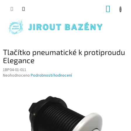
Přejít na obsah
NÁKUP
Tlačítko pneumatické k protiproudu
Elegance
1BP04-01-011
Průměrné hodnocení produktu je 0,0 z 5 hvězdiček.
Neohodnoceno
Podrobnosti hodnocení