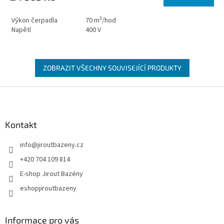
3
Výkon čerpadla
70
m
/hod
Napětí
400 V
ZOBRAZIT VŠECHNY SOUVISEJÍCÍ PRODUKTY
Zápatí
Kontakt
info
@
jiroutbazeny.cz
+420 704 109 814
E-shop Jirout Bazény
eshopjiroutbazeny
Informace pro vás