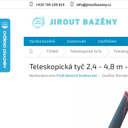
Přejít na obsah
+420 704 109 814
info@jiroutbazeny.cz
Výroba bazénů
Zazimování
Zastřešení
Domů
Čištění
Teleskopické tyče
Teleskop
Teleskopická tyč 2,4 - 4,8 m -
Průměrné hodnocení produktu je 0,0 z 5 hvězdiček.
Neohodnoceno
Podrobnosti hodnocení
Značka:
Revolu