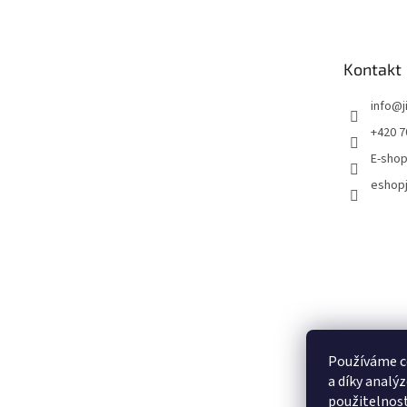
Kontakt
info
@
+420 7
E-shop
eshopj
Používáme c
a díky analý
použitelnos