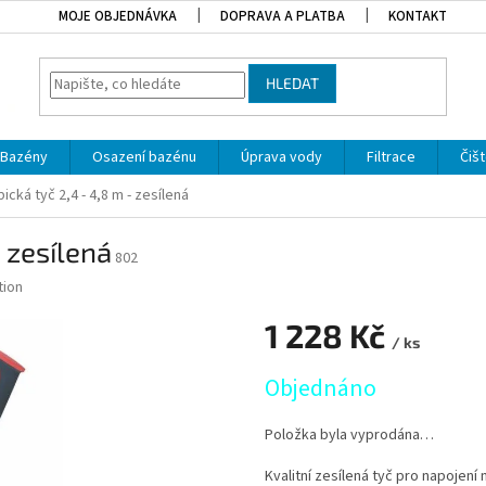
MOJE OBJEDNÁVKA
DOPRAVA A PLATBA
KONTAKT
HLEDAT
Bazény
Osazení bazénu
Úprava vody
Filtrace
Čišt
ická tyč 2,4 - 4,8 m - zesílená
 zesílená
802
tion
1 228 Kč
/ ks
Měrná cena:
Objednáno
Položka byla vyprodána…
Kvalitní zesílená tyč pro napojení 