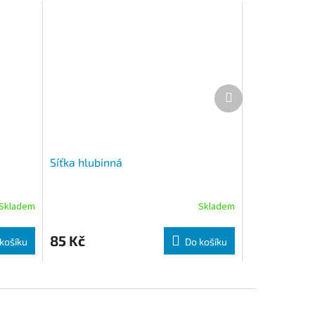
Další produkt
Síťka hlubinná
Skladem
Skladem
85 Kč
košíku
Do košíku