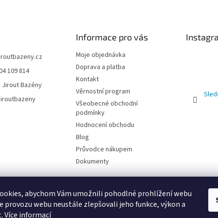
Informace pro vás
Instagr
Moje objednávka
jiroutbazeny.cz
Doprava a platba
04 109 814
Kontakt
 Jirout Bazény
Věrnostní program
Sled
iroutbazeny
Všeobecné obchodní
podmínky
Hodnocení obchodu
Blog
Průvodce nákupem
Dokumenty
ookies, abychom Vám umožnili pohodlné prohlížení webu
ze provozu webu neustále zlepšovali jeho funkce, výkon a
t.
Více informací