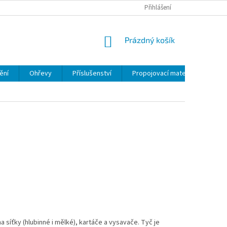
VĚRNOSTNÍ PROGRAM
VŠEOBECNÉ OBCHODNÍ PODMÍNKY
Přihlášení
HODNO
NÁKUPNÍ KOŠÍK
Prázdný košík
ění
Ohřevy
Příslušenství
Propojovací materiál
Umí
na síťky (hlubinné i mělké), kartáče a vysavače. Tyč je