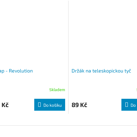
ap - Revolution
Držák na teleskopickou tyč
Skladem
 Kč
89 Kč
Do košíku
Do 