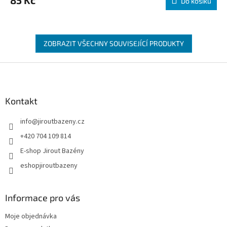
Do košíku
ZOBRAZIT VŠECHNY SOUVISEJÍCÍ PRODUKTY
Zápatí
Kontakt
info
@
jiroutbazeny.cz
+420 704 109 814
E-shop Jirout Bazény
eshopjiroutbazeny
Informace pro vás
Moje objednávka