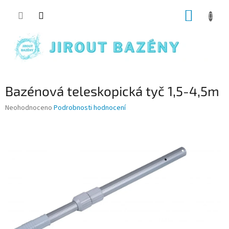
Přejít na obsah
NÁKUP
Bazénová teleskopická tyč 1,5-4,5m
Průměrné hodnocení produktu je 0,0 z 5 hvězdiček.
Neohodnoceno
Podrobnosti hodnocení