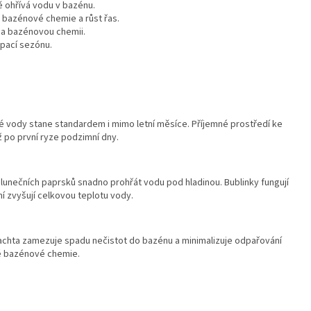
ně ohřívá vodu v bazénu.
 bazénové chemie a růst řas.
na bazénovou chemii.
upací sezónu.
lé vody stane standardem i mimo letní měsíce. Příjemné prostředí ke
 po první ryze podzimní dny.
lunečních paprsků snadno prohřát vodu pod hladinou. Bublinky fungují
ní zvyšují celkovou teplotu vody.
plachta zamezuje spadu nečistot do bazénu a minimalizuje odpařování
né bazénové chemie.