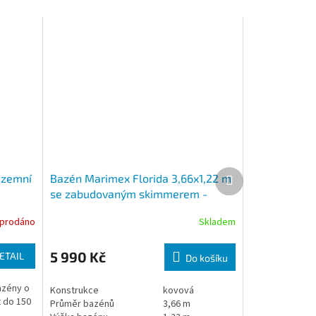
Další produkt
dzemní
Bazén Marimex Florida 3,66x1,22 m
se zabudovaným skimmerem -
motiv RATAN
prodáno
Skladem
5 990 Kč
ETAIL
Do košíku
azény o
Konstrukce
kovová
t do 150
Průměr bazénů
3,66 m