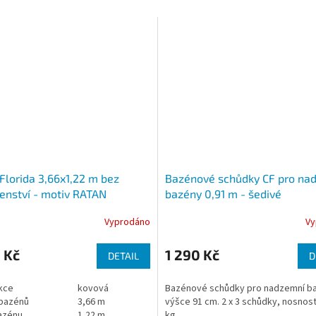
Florida 3,66x1,22 m bez
Bazénové schůdky CF pro na
šenství - motiv RATAN
bazény 0,91 m - šedivé
Vyprodáno
Vy
 Kč
1 290 Kč
DETAIL
D
kce
kovová
Bazénové schůdky pro nadzemní b
bazénů
3,66 m
výšce 91 cm. 2 x 3 schůdky, nosnos
azénu
1,22 m
kg.