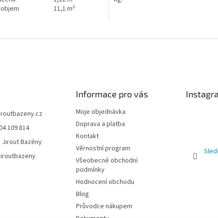
 objem
11,1 m³
Informace pro vás
Instagr
Moje objednávka
jiroutbazeny.cz
Doprava a platba
04 109 814
Kontakt
 Jirout Bazény
Věrnostní program
Sled
iroutbazeny
Všeobecné obchodní
podmínky
Hodnocení obchodu
Blog
Průvodce nákupem