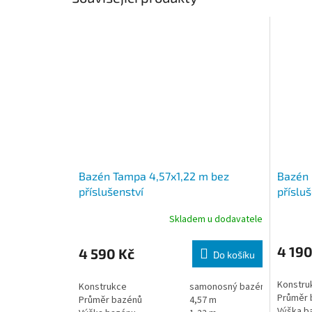
Bazén Tampa 4,57x1,22 m bez
Bazén 
příslušenství
příslu
Skladem u dodavatele
4 190
4 590 Kč
Do košíku
Konstru
Konstrukce
samonosný bazén
Průměr 
Průměr bazénů
4,57 m
Výška b