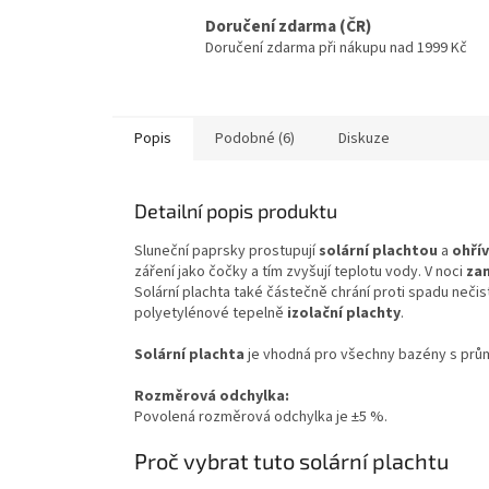
Doručení zdarma (ČR)
Doručení zdarma při nákupu nad 1999 Kč
Popis
Podobné (6)
Diskuze
Detailní popis produktu
Sluneční paprsky prostupují
solární plachtou
a
ohřív
záření jako čočky a tím zvyšují teplotu vody. V noci
za
Solární plachta také částečně chrání proti spadu nečis
polyetylénové tepelně
izolační plachty
.
Solární plachta
je vhodná pro všechny bazény s prů
Rozměrová odchylka:
Povolená rozměrová odchylka je ±5 %.
Proč vybrat tuto solární plachtu