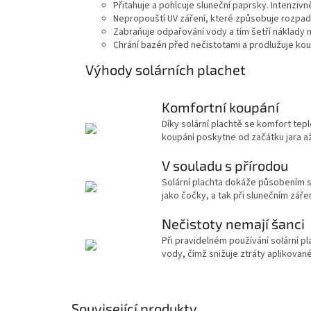
Přitahuje a pohlcuje sluneční paprsky. Intenziv
Nepropouští UV záření, které způsobuje rozpad
Zabraňuje odpařování vody a tím šetří náklady 
Chrání bazén před nečistotami a prodlužuje ko
Výhody solárních plachet
Komfortní koupání
Díky solární plachtě se komfort tep
koupání poskytne od začátku jara až
V souladu s přírodou
Solární plachta dokáže působením s
jako čočky, a tak při slunečním záře
Nečistoty nemají šanci
Při pravidelném používání solární 
vody, čímž snižuje ztráty aplikova
Související produkty