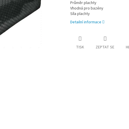
Průměr plachty
Vhodná pro bazény
Síla plachty
Detailní informace
TISK
ZEPTAT SE
H