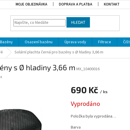
MOJE OBJEDNÁVKA
DOPRAVA A PLATBA
KONTAKT
HLEDAT
Bazény
Osazení bazénu
Úprava vody
Filtrace
Čišt
vé
Solární plachta černá pro bazény s Ø hladiny 3,66 m
ény s Ø hladiny 3,66 m
MX_10400016
x
690 Kč
/ ks
Měrná cena:
Vyprodáno
Položka byla vyprodána…
Barva