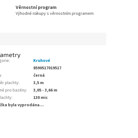
Věrnostní program
Výhodné nákupy s věrnostním programem
rametry
gorie
:
Kruhové
8590517019517
a
:
černá
ěr plachty
:
3,5 m
né pro bazény
:
3,05 - 3,66 m
plachty
:
130 mic
žka byla vyprodána…