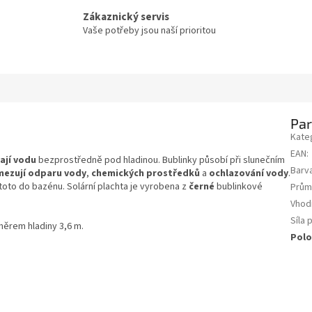
Zákaznický servis
Vaše potřeby jsou naší prioritou
Pa
Kate
EAN
:
ají vodu
bezprostředně pod hladinou. Bublinky působí při slunečním
Barv
mezují odparu vody
,
chemických prostředků
a
ochlazování vody
.
toto do bazénu. Solární plachta je vyrobena z
černé
bublinkové
Prům
Vhod
Síla 
měrem hladiny 3,6 m.
Polo