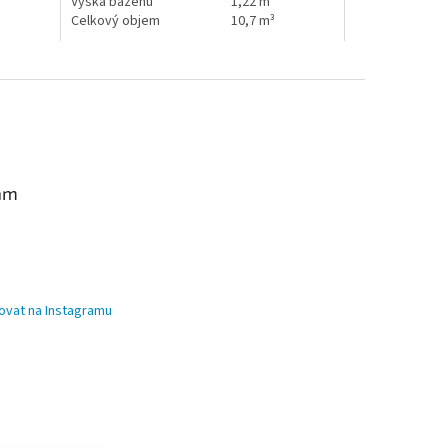
Výška bazénu
1,22 m
Celkový objem
10,7 m³
am
ovat na Instagramu