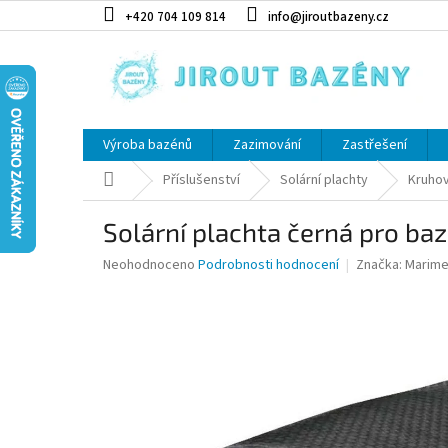
Přejít na obsah
+420 704 109 814
info@jiroutbazeny.cz
Výroba bazénů
Zazimování
Zastřešení
Domů
Příslušenství
Solární plachty
Kruho
Solární plachta černá pro baz
Průměrné hodnocení produktu je 0,0 z 5 hvězdiček.
Neohodnoceno
Podrobnosti hodnocení
Značka:
Marime