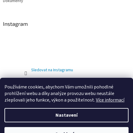
Dokumenty
Instagram
Sledovat na Instagramu
Používáme cookies, abychom Vám umožnili pohodlné
prohlížení webu a díky analýze provozu webu neustále
zlepšovali jeho funkce, výkon a použitelnost.
Více informací
Nastavení
Vytvořil Shoptet
OD 01.02.2026 DOCHÁZÍ KE ZMĚNĚ PROVOZOVNY. NOVÁ ADRESA