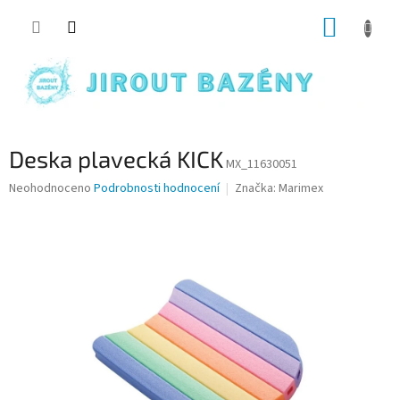
Přejít na obsah
NÁKUP
Deska plavecká KICK
MX_11630051
Průměrné hodnocení produktu je 0,0 z 5 hvězdiček.
Neohodnoceno
Podrobnosti hodnocení
Značka:
Marimex