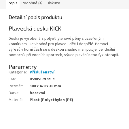
Popis
Podobné (4)
Diskuze
Detailní popis produktu
Plavecká deska KICK
Deska je vyrobená z polyethylenové pěny s uzavřenými
komůrkami. Je vhodná pro plavce - děti i dospělé. Pomocí
výřezů v horní části se s deskou snadno manipuluje. Je ideální
pomocník při vodních sportech, výuce plavání nebo fyzioterapii.
Parametry
Kategorie
:
Příslušenství
EAN
:
8590517972171
Rozměr
:
300 x 470 x 30 mm
Barva
:
barevná
Materiál
:
Plast (Polyethylen (PE)
Zápatí