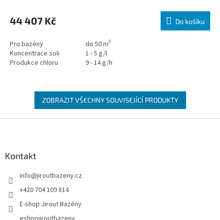
44 407 Kč
Do košíku
3
Pro bazény
do 50 m
Koncentrace soli
1 - 5 g/l
Produkce chloru
9 - 14 g/h
ZOBRAZIT VŠECHNY SOUVISEJÍCÍ PRODUKTY
Zápatí
Kontakt
info
@
jiroutbazeny.cz
+420 704 109 814
E-shop Jirout Bazény
eshopjiroutbazeny