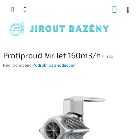
Přejít na obsah
NÁKUP
Protiproud Mr.Jet 160m3/h
SJ160
Průměrné hodnocení produktu je 0,0 z 5 hvězdiček.
Neohodnoceno
Podrobnosti hodnocení