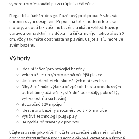
vyberou profesionální plavci i úplní začátečníci.
Elegantní a funkční design. Bazénový protiproud Mr.Jet vás
ohromí i svým designem. Připomíná totiž moderní letecké
motory, a dodá tak vašemu bazénu unikátní vzhled. Navíc je
opravdu kompaktní – na délku i na šířku měří jen
lehce přes 30
cm. Vždy tak máte dost místa na plavání. Užijte si sílu moře ve
svém bazénu.
Výhody
Ideální řešení pro stávající bazény
Výkon až 160 m3/h pro nejnáročnější plavce
Umí napodobit efekt skutečných mořských vln
Díky 5 režimům výkonu přizpůsobíte sílu proudu svým
potřebám (začátečník, středně pokročilý, pokročilý,
vytrvalostní a surfování)
Bezpečné 12V napájení
Ideální pro bazény s rozměry od 3 × 5 m a více
Využívá technologii plug&play
Je rychle připravený k provozu
Užijte si bazén jako dítě. Prožijte bezpečné zábavné mořské
dobrodružství určené pro všechny věkové kategorie a úrovně