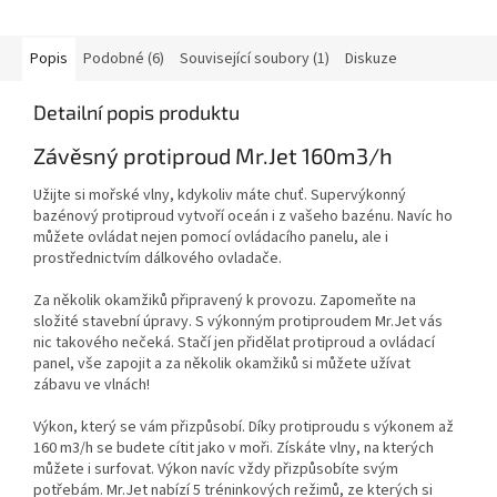
Popis
Podobné (6)
Související soubory (1)
Diskuze
Detailní popis produktu
Závěsný protiproud Mr.Jet 160m3/h
Užijte si mořské vlny, kdykoliv máte chuť. Supervýkonný
bazénový protiproud
vytvoří oceán i z vašeho bazénu
. Navíc ho
můžete ovládat nejen pomocí ovládacího panelu, ale i
prostřednictvím dálkového ovladače.
Za několik okamžiků připravený k provozu. Zapomeňte na
složité stavební úpravy. S výkonným protiproudem Mr.Jet vás
nic takového nečeká. Stačí jen přidělat protiproud a ovládací
panel, vše zapojit a
za několik okamžiků si můžete užívat
zábavu
ve vlnách!
Výkon, který se vám přizpůsobí. Díky protiproudu s výkonem až
160 m3/h se budete cítit jako v moři. Získáte vlny, na kterých
můžete i surfovat. Výkon navíc vždy přizpůsobíte svým
potřebám. Mr.Jet nabízí
5 tréninkových režimů, ze kterých si