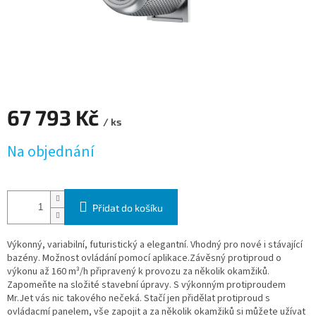
67 793 Kč
/ ks
Měrná cena:
Na objednání
Přidat do košíku
Výkonný, variabilní, futuristický a elegantní. Vhodný pro nové i stávající
bazény. Možnost ovládání pomocí aplikace.Závěsný protiproud o
výkonu až 160
m³/h
připravený k provozu za několik okamžiků.
Zapomeňte na složité stavební úpravy. S výkonným protiproudem
Mr.Jet vás nic takového nečeká. Stačí jen přidělat protiproud s
ovládacmí panelem, vše zapojit a
za několik okamžiků si můžete užívat