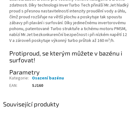
zdatnosti. Díky technologii InverTurbo Tech přináší Mr.Jet hladký
proud s přesnou nastavitelností intenzity proudění vody a úhlu,
čímž proud rozšiřuje na větší plochu a poskytuje tak spoustu
zábavy při plavání i surfování. Díky jedinečnému invertorovému
pohonu, patentované Turbo struktuře a tichému motoru PMSM,
nabízí Mr.Jet bezkonkurenční bezpečnost i při nízkém napětí 12
V a zároveň poskytuje výkonný turbo průtok až 160 m³/h.
Protiproud, se kterým můžete v bazénu i
surfovat!
Parametry
Kategorie
:
Osazení bazénu
EAN
:
SJ160
Související produkty