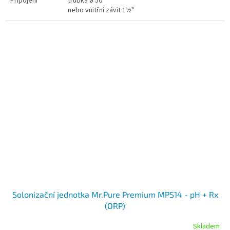
Připojení
trubka ø 50
nebo vnitřní závit 1½"
Solonizační jednotka Mr.Pure Premium MPS14 - pH + Rx
(ORP)
Skladem