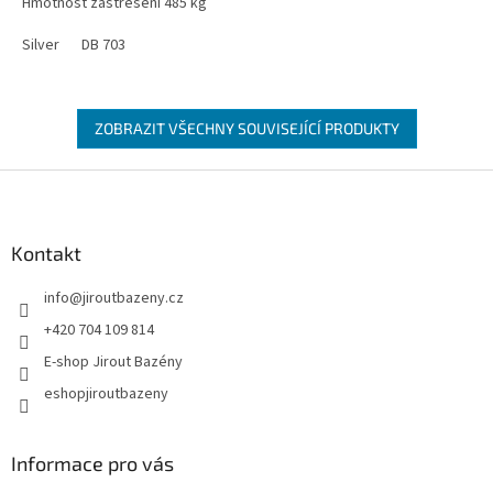
Hmotnost zastřešení
485 kg
Silver
DB 703
ZOBRAZIT VŠECHNY SOUVISEJÍCÍ PRODUKTY
Zápatí
Kontakt
info
@
jiroutbazeny.cz
+420 704 109 814
E-shop Jirout Bazény
eshopjiroutbazeny
Informace pro vás