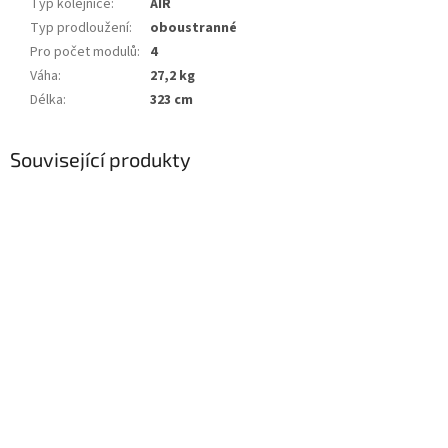
Typ kolejnice
:
AIR
Typ prodloužení
:
oboustranné
Pro počet modulů
:
4
Váha
:
27,2 kg
Délka
:
323 cm
Související produkty