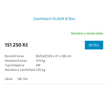
Zastřešení KLASIK B Box
Skladem u dodavatele
151 250 Kč
DETAIL
Rozměr boxu
[DxŠxV] 563 x 47 x 188 cm
Hmotnost boxu
470 kg
Typ kolejnice
AIR
Hmotnost zastřešení
325 kg
Silver
DB 703