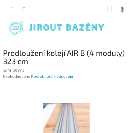
Přejít na obsah
NÁKUP
Prodloužení kolejí AIR B (4 moduly)
323 cm
3A01-05-004
Průměrné hodnocení produktu je 0,0 z 5 hvězdiček.
Neohodnoceno
Podrobnosti hodnocení