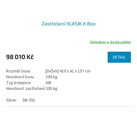
Zastřešení KLASIK A Box
Skladem u dodavatele
98 010 Kč
DETAIL
Rozměr boxu
[DxŠxV] 410 x 41 x 157 cm
Hmotnost boxu
290 kg
Typ kolejnice
AIR
Hmotnost zastřešení
205 kg
Silver
DB 703