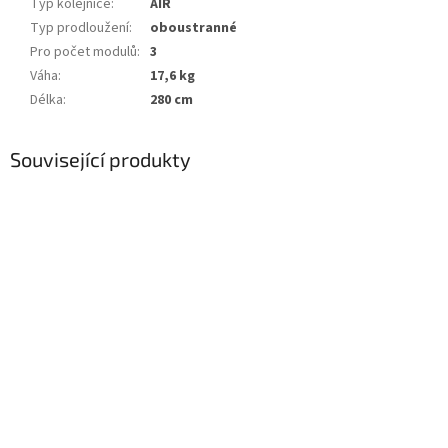
Typ kolejnice
:
AIR
Typ prodloužení
:
oboustranné
Pro počet modulů
:
3
Váha
:
17,6 kg
Délka
:
280 cm
Související produkty