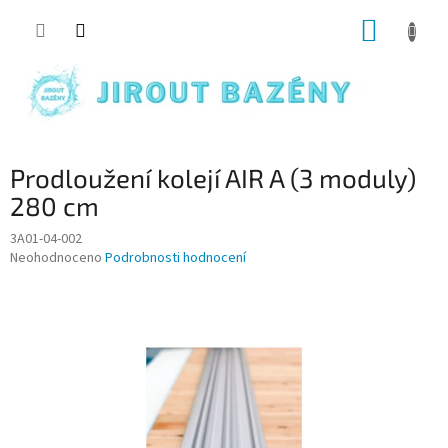
Přejít na obsah
NÁKUP
Prodloužení kolejí AIR A (3 moduly)
280 cm
3A01-04-002
Průměrné hodnocení produktu je 0,0 z 5 hvězdiček.
Neohodnoceno
Podrobnosti hodnocení