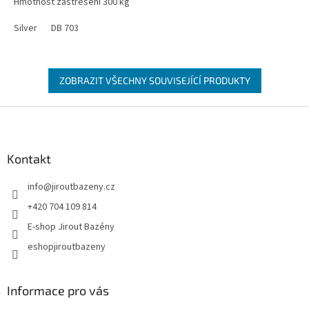
Hmotnost zastřešení
300 kg
Silver
DB 703
ZOBRAZIT VŠECHNY SOUVISEJÍCÍ PRODUKTY
Zápatí
Kontakt
info
@
jiroutbazeny.cz
+420 704 109 814
E-shop Jirout Bazény
eshopjiroutbazeny
Informace pro vás