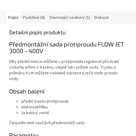
Popis
Podobné (6)
Související soubory (1)
Diskuze
Detailní popis produktu
Předmontážní sada protiproudu FLOW JET
3000 - 400V
Díky přední masce můžete v protiproudu regulovat přisávání
vzduchu přímo z bazénu, stejně tak i průtok vody. Trysku o
průměru 4 cm můžete volitelně nastavit a určit směr proudu
vody.
Obsah balení
přední masku protiproudu
elektroskříňku
2x kulový ventil
Čerpadlo není součástí předmontáží sady.
Parametry