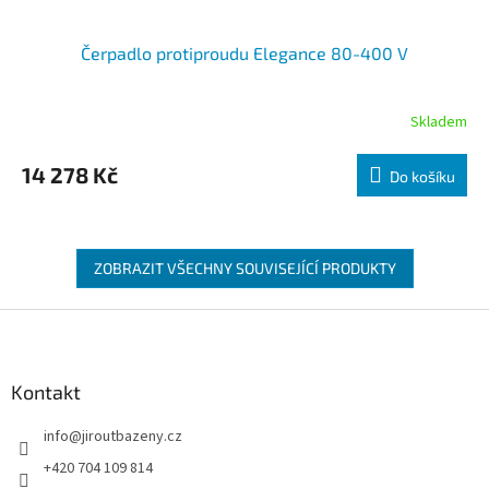
Čerpadlo protiproudu Elegance 80-400 V
Skladem
14 278 Kč
Do košíku
ZOBRAZIT VŠECHNY SOUVISEJÍCÍ PRODUKTY
Zápatí
Kontakt
info
@
jiroutbazeny.cz
+420 704 109 814