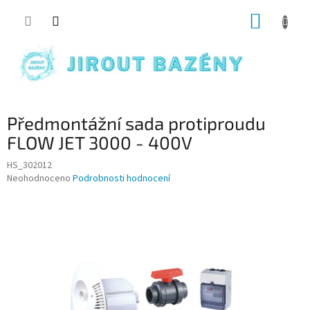
Přejít na obsah
NÁKUP
Předmontážní sada protiproudu
FLOW JET 3000 - 400V
HS_302012
Průměrné hodnocení produktu je 0,0 z 5 hvězdiček.
Neohodnoceno
Podrobnosti hodnocení