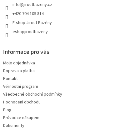
info
@
jiroutbazeny.cz
+420 704 109 814
E-shop Jirout Bazény
eshopjiroutbazeny
Informace pro vás
Moje objednávka
Doprava a platba
Kontakt
Věrnostní program
Všeobecné obchodní podmínky
Hodnocení obchodu
Blog
Průvodce nákupem
Dokumenty