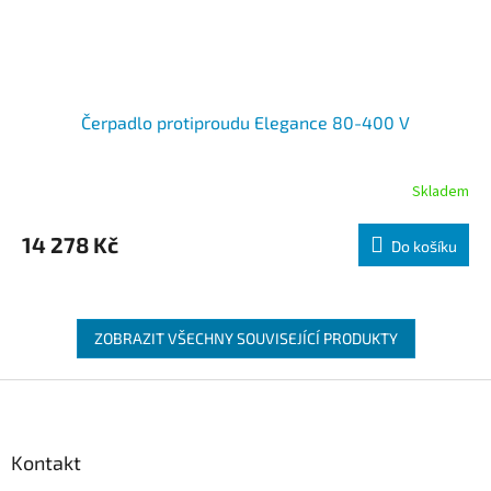
Čerpadlo protiproudu Elegance 80-400 V
Skladem
14 278 Kč
Do košíku
ZOBRAZIT VŠECHNY SOUVISEJÍCÍ PRODUKTY
Zápatí
Kontakt