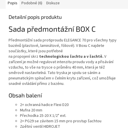
Popis
Podobné (6)
Diskuze
Detailní popis produktu
Sada předmontážní BOX C
Předmontážní sada protiproudu ELEGANCE 70 pro všechny typy
bazénů (plastové, laminátové, fóliové). V Boxu C najdete
součástky, které jsou potřebné
na propojení skrz
technologickou šachtu a v šachtě.
V
zařízení je možné regulovat intenzitu proudu vody a přisávání
vzduchu, to vše na trysce o průměru 40 mm, která je též
směrově nastavitelná. Tato tryska je spolu se sáním a
pneumatickým spínačem v čelním krytu zařízení, což umožňuje
snadné ovládání přímo z bazénu.
Obsah balení
2×
ochranná hadice Flexi D20
Mufna 20 mm
Přechodka 25-20 X 1/2" ext.
2× PG29 se závitem 15 mm pro prostup šachtou
Zpětný ventil HIDROJET