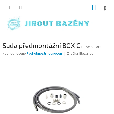
Přejít na obsah
NÁKUP
Sada předmontážní BOX C
1BP04-01-019
Průměrné hodnocení produktu je 0,0 z 5 hvězdiček.
Neohodnoceno
Podrobnosti hodnocení
Značka:
Elegance