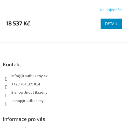
Na objednání
18 537 Kč
DETAIL
Zápatí
Kontakt
info
@
jiroutbazeny.cz
+420 704 109 814
E-shop Jirout Bazény
eshopjiroutbazeny
Informace pro vás