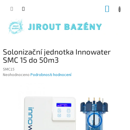
Přejít na obsah
NÁKUP
Solonizační jednotka Innowater
SMC 15 do 50m3
SMC15
Průměrné hodnocení produktu je 0,0 z 5 hvězdiček.
Neohodnoceno
Podrobnosti hodnocení