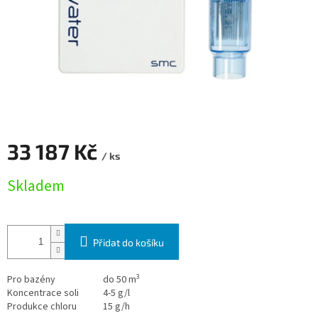
33 187 Kč
/ ks
Měrná cena:
Skladem
Přidat do košíku
3
Pro bazény
do 50 m
Koncentrace soli
4-5 g/l
Produkce chloru
15 g/h