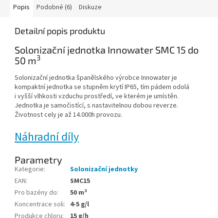
Popis
Podobné (6)
Diskuze
Detailní popis produktu
Solonizační jednotka Innowater SMC 15 do
3
50 m
Solonizační jednotka španělského výrobce Innowater je
kompaktní jednotka se stupněm krytí IP65, tím pádem odolá
i vyšší vlhkosti vzduchu prostředí, ve kterém je umístěn.
Jednotka je samočistící, s nastavitelnou dobou reverze.
Životnost cely je až 14.000h provozu.
Náhradní díly
Parametry
Kategorie
:
Solonizační jednotky
EAN
:
SMC15
Pro bazény do
:
50 m³
Koncentrace soli
:
4-5 g/l
Produkce chloru
:
15 g/h