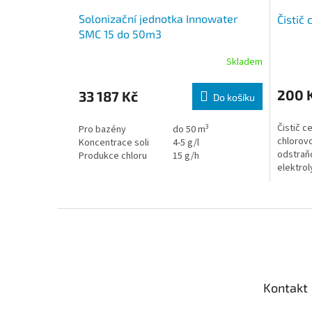
Solonizační jednotka Innowater
Čistič c
SMC 15 do 50m3
Skladem
200 
33 187 Kč
Do košíku
3
Čistič c
Pro bazény
do 50 m
chlorovo
Koncentrace soli
4-5 g/l
odstraň
Produkce chloru
15 g/h
elektrol
které se
vody.
Zápatí
Kontakt