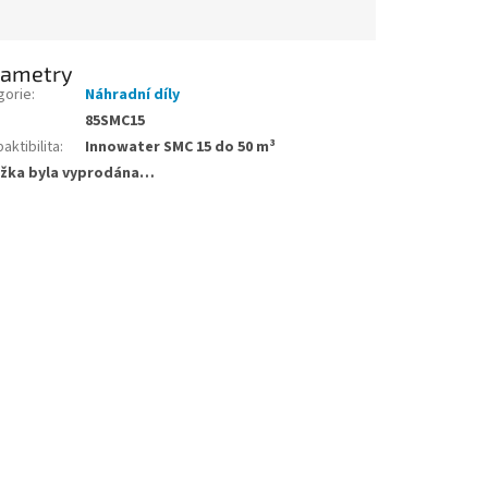
rametry
gorie
:
Náhradní díly
85SMC15
ktibilita
:
Innowater SMC 15 do 50 m³
žka byla vyprodána…