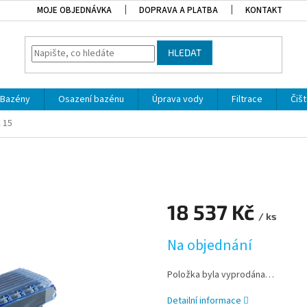
MOJE OBJEDNÁVKA
DOPRAVA A PLATBA
KONTAKT
HLEDAT
Bazény
Osazení bazénu
Úprava vody
Filtrace
Čišt
 15
18 537 Kč
/ ks
Měrná cena:
Na objednání
Položka byla vyprodána…
Detailní informace