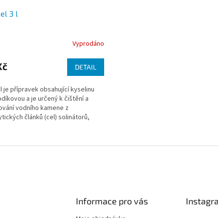
el 3 l
Vyprodáno
Kč
DETAIL
el je přípravek obsahující kyselinu
díkovou a je určený k čištění a
ování vodního kamene z
ytických článků (cel) solinátorů,
 používají k dezinfekci bazénové
Informace pro vás
Instagr