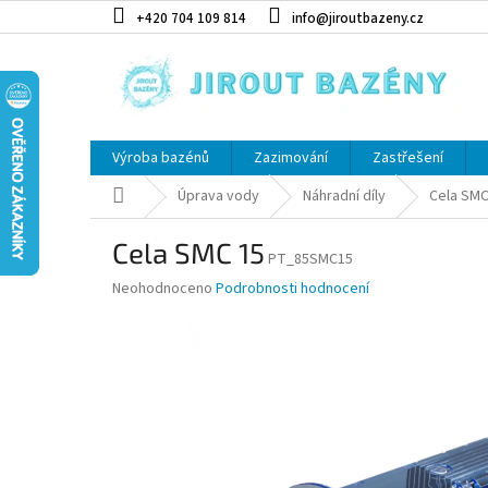
Přejít na obsah
+420 704 109 814
info@jiroutbazeny.cz
Výroba bazénů
Zazimování
Zastřešení
Domů
Úprava vody
Náhradní díly
Cela SMC
Cela SMC 15
PT_85SMC15
Průměrné hodnocení produktu je 0,0 z 5 hvězdiček.
Neohodnoceno
Podrobnosti hodnocení