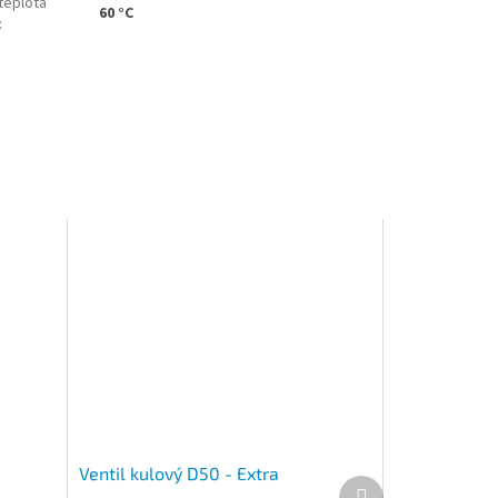
teplota
60 °C
:
Ventil kulový D50 - Extra
Další produkt