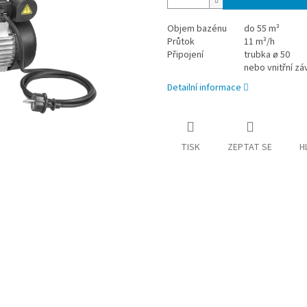
Objem bazénu
do 55 m³
Průtok
11 m³/h
Připojení
trubka ø 50
nebo vnitřní zá
Detailní informace
TISK
ZEPTAT SE
H