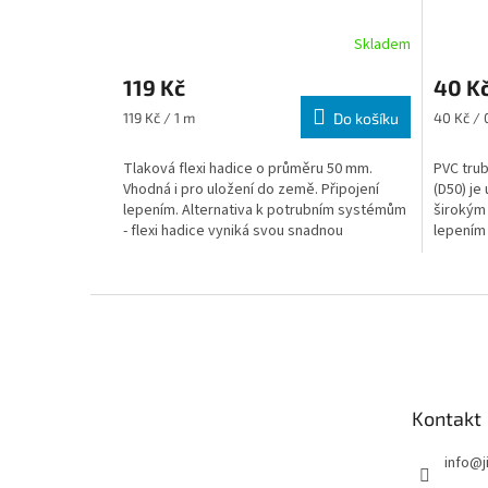
Skladem
119 Kč
40 K
Měrná cena:
Měrná c
119 Kč / 1 m
Do košíku
40 Kč / 
Tlaková flexi hadice o průměru 50 mm.
PVC tru
Vhodná i pro uložení do země. Připojení
(D50) je
lepením.
Alternativa k potrubním systémům
širokým 
- flexi hadice vyniká svou snadnou
lepením
manipulací a montáží.
Výhodou 
tak chem
Zápatí
Kontakt
info
@