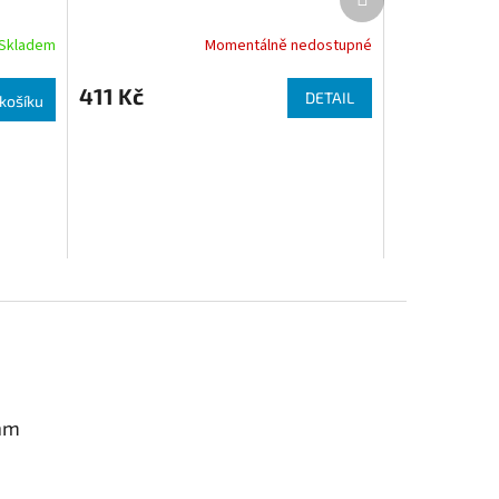
Skladem
Momentálně nedostupné
411 Kč
DETAIL
košíku
am