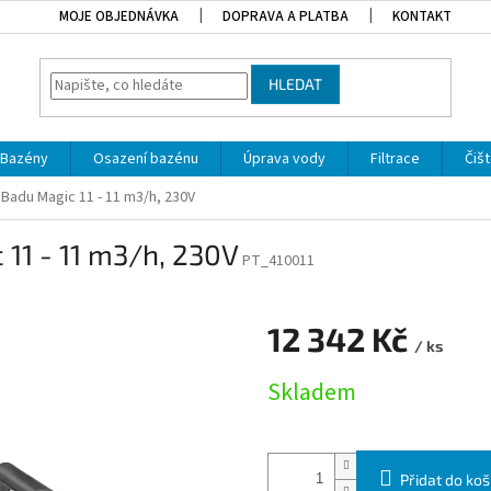
MOJE OBJEDNÁVKA
DOPRAVA A PLATBA
KONTAKT
HLEDAT
Bazény
Osazení bazénu
Úprava vody
Filtrace
Čišt
o Badu Magic 11 - 11 m3/h, 230V
 11 - 11 m3/h, 230V
PT_410011
12 342 Kč
/ ks
Měrná cena:
Skladem
Přidat do koš