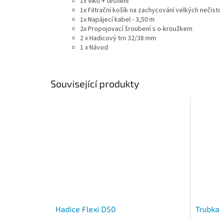
1x Víko + těsnění
1x FiItrační košík na zachycování velkých nečist
1x Napájecí kabel - 3,50 m
2x Propojovací šroubení s o-kroužkem
2 x Hadicový trn 32/38 mm
1 x Návod
Související produkty
Hadice Flexi D50
Trubka