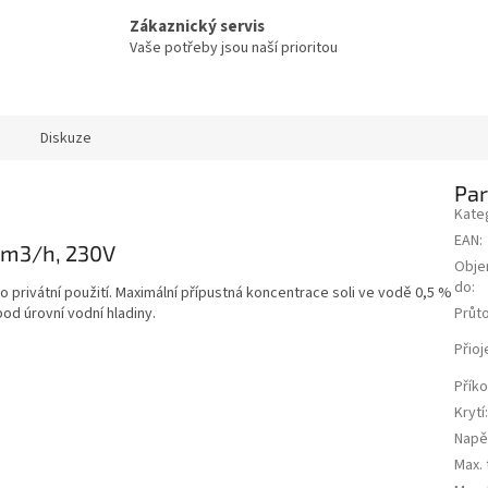
Zákaznický servis
Vaše potřeby jsou naší prioritou
Diskuze
Pa
Kate
EAN
:
1 m3/h, 230V
Obje
do
:
ro
privátní použití.
Maximální přípustná koncentrace soli
ve vodě 0,5 %
od úrovní vodní hladiny.
Průt
Přioj
Přík
Krytí
Napě
Max. 