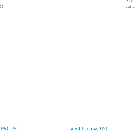
Max. 
ot
vody
 PVC D50
Ventil kulový D50