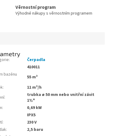
Věrnostní program
Výhodné nákupy s věrnostním programem
rametry
gorie
:
Čerpadla
410011
m bazénu
55 m³
ok
:
11 m³/h
trubka ø 50 mm nebo vnitřní závit
ení
:
1½"
on
:
0,69 kW
:
IPX5
tí
:
230 V
tlak
:
2,5 baru