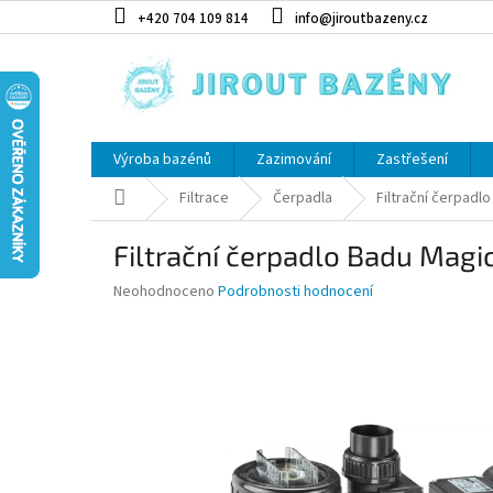
Přejít na obsah
+420 704 109 814
info@jiroutbazeny.cz
Výroba bazénů
Zazimování
Zastřešení
Domů
Filtrace
Čerpadla
Filtrační čerpadl
Filtrační čerpadlo Badu Magic
Průměrné hodnocení produktu je 0,0 z 5 hvězdiček.
Neohodnoceno
Podrobnosti hodnocení