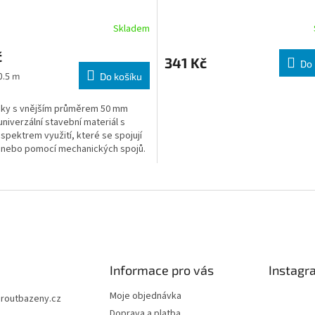
Skladem
č
341 Kč
Do 
ena:
0.5 m
Do košíku
bky s vnějším průměrem 50 mm
 univerzální stavební materiál s
spektrem využití, které se spojují
 nebo pomocí mechanických spojů.
je jak snadná manipulace i montáž,
ická odolnost potrubních dílů.
Informace pro vás
Instagr
Moje objednávka
jiroutbazeny.cz
Doprava a platba