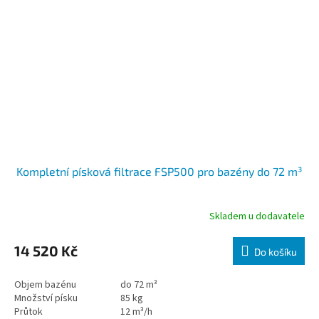
Kompletní písková filtrace FSP500 pro bazény do 72 m³
Skladem u dodavatele
14 520 Kč
Do košíku
Objem bazénu
do 72 m³
Množství písku
85 kg
Průtok
12 m³/h