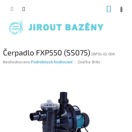
Přejít na obsah
NÁKUP
Čerpadlo FXP550 (SS075)
1BP01-01-004
Průměrné hodnocení produktu je 0,0 z 5 hvězdiček.
Neohodnoceno
Podrobnosti hodnocení
Značka:
Brilix