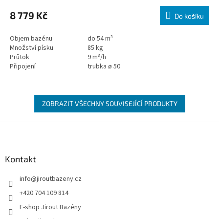
8 779 Kč
Do košíku
Objem bazénu
do 54 m³
Množství písku
85 kg
Průtok
9 m³/h
Připojení
trubka ø 50
ZOBRAZIT VŠECHNY SOUVISEJÍCÍ PRODUKTY
Zápatí
Kontakt
info
@
jiroutbazeny.cz
+420 704 109 814
E-shop Jirout Bazény