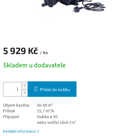
5 929 Kč
/ ks
Měrná cena:
Skladem u dodavatele
Přidat do košíku
Objem bazénu
do 60 m³
Průtok
15,7 m³/h
Připojení
trubka ø 50
nebo vnitřní závit 1½"
Detailní informace