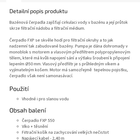
Detailní popis produktu
Bazénová čerpadla zajišťují cirkulaci vody v bazénu a její průtok
skrze filtrační nádobu a filtrační médium.
Čerpadlo FXP se skvěle hodí pro filtrační okruhy a to jak
nadzemní tak zabudované bazény. Pumpa je dána dohromady v
monoblok s motorem a vlasovým předfiltrem polypropylenovým
tělem, které má kvůli napojení sání a výtlaku šroubení k připojení
lepením Ø50 mm. Vlasový předfiltr je s průhledným víkem a
vyjímatelným košem. Motor má samozřejmě tepelnou pojistku,
čerpadlo však není samonasávací.
Použití
Vhodné i pro slanou vodu
Obsah balení
Čerpadlo FXP 550
Víko + těsnění
FiItrační košík na zachycování velkých nečistot
Napájecí kabel - 2,40 m