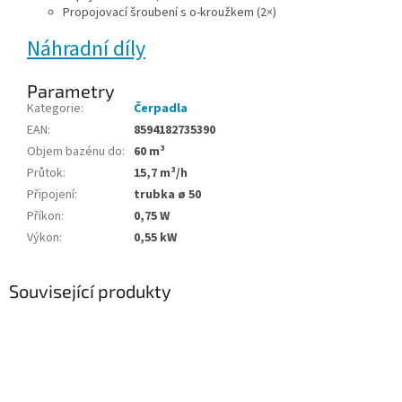
Propojovací šroubení s o-kroužkem (2×)
Náhradní díly
Parametry
Kategorie
:
Čerpadla
EAN
:
8594182735390
Objem bazénu do
:
60 m³
Průtok
:
15,7 m³/h
Připojení
:
trubka ø 50
Příkon
:
0,75 W
Výkon
:
0,55 kW
Související produkty