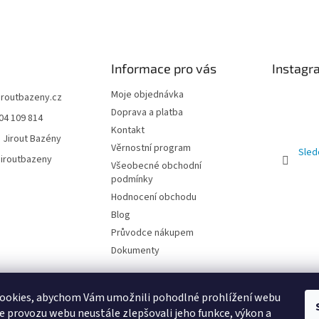
Informace pro vás
Instagr
Moje objednávka
jiroutbazeny.cz
Doprava a platba
04 109 814
Kontakt
 Jirout Bazény
Věrnostní program
Sled
iroutbazeny
Všeobecné obchodní
podmínky
Hodnocení obchodu
Blog
Průvodce nákupem
Dokumenty
ookies, abychom Vám umožnili pohodlné prohlížení webu
ze provozu webu neustále zlepšovali jeho funkce, výkon a