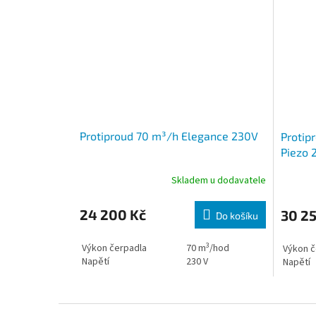
Protiproud 70 m³/h Elegance 230V
Protip
Piezo 
Skladem u dodavatele
24 200 Kč
30 2
Do košíku
3
Výkon čerpadla
70
m
/hod
Výkon č
Napětí
230 V
Napětí
Zápatí