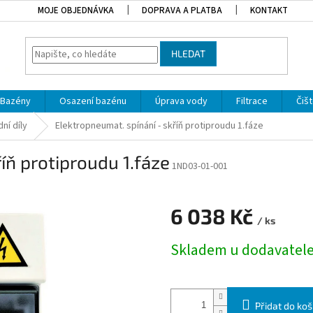
MOJE OBJEDNÁVKA
DOPRAVA A PLATBA
KONTAKT
HLEDAT
Bazény
Osazení bazénu
Úprava vody
Filtrace
Čišt
ní díly
Elektropneumat. spínání - skříň protiproudu 1.fáze
íň protiproudu 1.fáze
1ND03-01-001
6 038 Kč
/ ks
Měrná cena:
Skladem u dodavatel
Přidat do koš