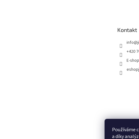
Kontakt
info
@
+420 7
E-shop
eshopj
Používáme c
a díky analý