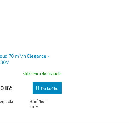
roud 70 m³/h Elegance -
230V
Skladem u dodavatele
50 Kč
Do košíku
3
erpadla
70
m
/hod
230 V