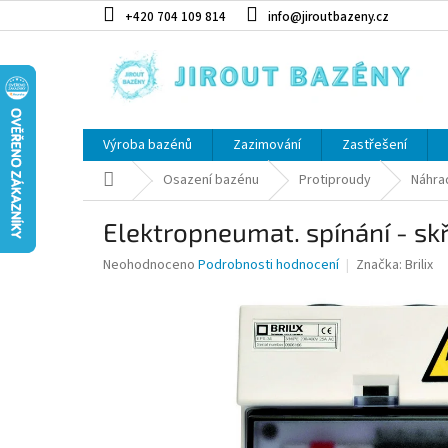
Přejít na obsah
+420 704 109 814
info@jiroutbazeny.cz
Výroba bazénů
Zazimování
Zastřešení
Domů
Osazení bazénu
Protiproudy
Náhrad
Elektropneumat. spínání - skř
Průměrné hodnocení produktu je 0,0 z 5 hvězdiček.
Neohodnoceno
Podrobnosti hodnocení
Značka:
Brilix