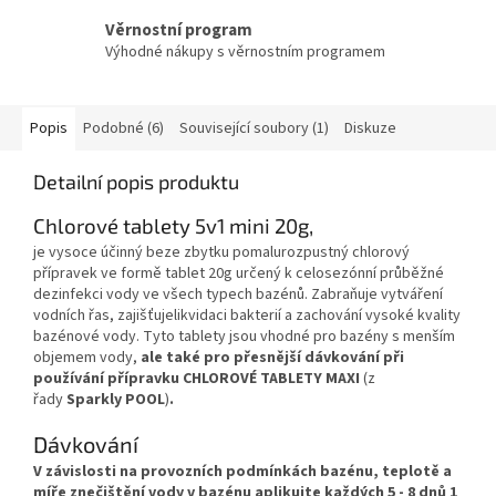
Věrnostní program
Výhodné nákupy s věrnostním programem
Popis
Podobné (6)
Související soubory (1)
Diskuze
Detailní popis produktu
Chlorové tablety 5v1 mini 20g,
je vysoce účinný beze zbytku pomalurozpustný chlorový
přípravek ve formě tablet 20g určený k celosezónní průběžné
dezinfekci vody ve všech typech bazénů. Zabraňuje vytváření
vodních řas, zajišťujelikvidaci bakterií a zachování vysoké kvality
bazénové vody. Tyto tablety jsou vhodné pro bazény s menším
objemem vody,
ale také pro přesnější dávkování při
používání přípravku CHLOROVÉ TABLETY MAXI
(z
řady
Sparkly POOL
)
.
Dávkování
V závislosti na provozních podmínkách bazénu, teplotě a
míře znečištění vody v bazénu aplikujte každých 5 - 8 dnů 1