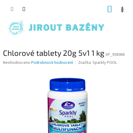
Přejít na obsah
NÁKUP
Chlorové tablety 20g 5v1 1 kg
SP_938066
Průměrné hodnocení produktu je 0,0 z 5 hvězdiček.
Neohodnoceno
Podrobnosti hodnocení
Značka:
Sparkly POOL