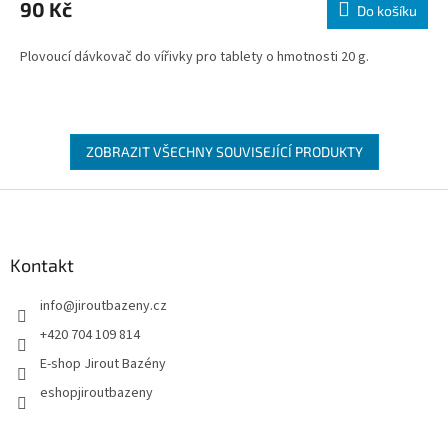
90 Kč
Do košíku
Plovoucí dávkovač do vířivky pro tablety o hmotnosti 20 g.
ZOBRAZIT VŠECHNY SOUVISEJÍCÍ PRODUKTY
Zápatí
Kontakt
info
@
jiroutbazeny.cz
+420 704 109 814
E-shop Jirout Bazény
eshopjiroutbazeny