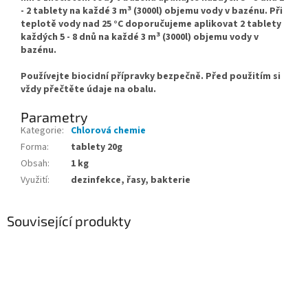
3
- 2 tablety na každé 3 m
(3000l) objemu vody v bazénu. Při
teplotě vody nad 25 °C doporučujeme aplikovat 2 tablety
3
každých 5 - 8 dnů na každé 3 m
(3000l) objemu vody v
bazénu.
Používejte biocidní přípravky bezpečně. Před použitím si
vždy přečtěte údaje na obalu.
Parametry
Kategorie
:
Chlorová chemie
Forma
:
tablety 20g
Obsah
:
1 kg
Využití
:
dezinfekce, řasy, bakterie
Související produkty