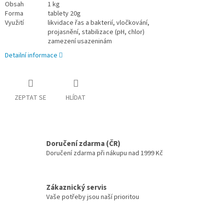
Obsah
1 kg
Forma
tablety 20g
Využití
likvidace řas a bakterií, vločkování,
projasnění, stabilizace (pH, chlor)
zamezení usazeninám
Detailní informace
ZEPTAT SE
HLÍDAT
Doručení zdarma (ČR)
Doručení zdarma při nákupu nad 1999 Kč
Zákaznický servis
Vaše potřeby jsou naší prioritou