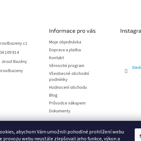
Informace pro vás
Instagr
Moje objednávka
jiroutbazeny.cz
Doprava a platba
04 109 814
Kontakt
 Jirout Bazény
Věrnostní program
Sled
iroutbazeny
Všeobecné obchodní
podmínky
Hodnocení obchodu
Blog
Průvodce nákupem
Dokumenty
ookies, abychom Vám umožnili pohodlné prohlížení webu
ze provozu webu neustále zlepšovali jeho funkce, výkon a