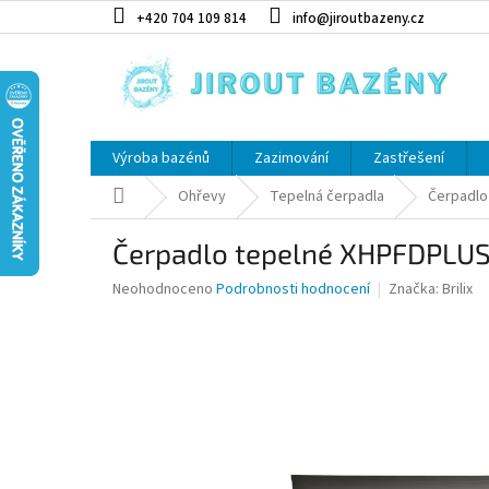
Přejít na obsah
+420 704 109 814
info@jiroutbazeny.cz
Výroba bazénů
Zazimování
Zastřešení
Domů
Ohřevy
Tepelná čerpadla
Čerpadlo
Čerpadlo tepelné XHPFDPLUS2
Průměrné hodnocení produktu je 0,0 z 5 hvězdiček.
Neohodnoceno
Podrobnosti hodnocení
Značka:
Brilix