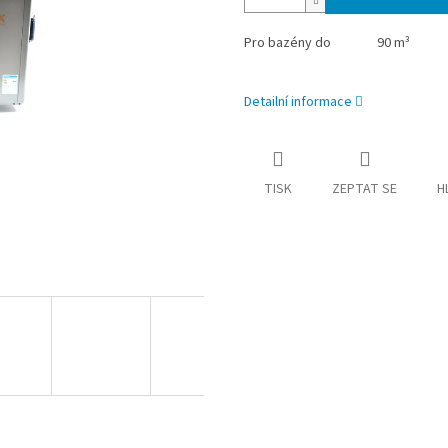
Pro bazény do
90 m³
Detailní informace
TISK
ZEPTAT SE
H