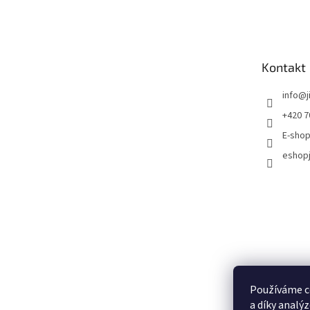
Kontakt
info
@
+420 7
E-shop
eshopj
Používáme c
a díky analý