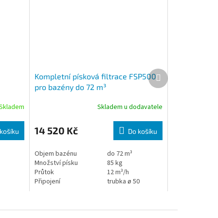
Další produkt
Kompletní písková filtrace FSP500
pro bazény do 72 m³
Skladem
Skladem u dodavatele
14 520 Kč
košíku
Do košíku
Objem bazénu
do 72 m³
Množství písku
85 kg
Průtok
12 m³/h
Připojení
trubka ø 50