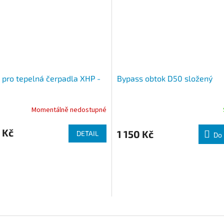
a pro tepelná čerpadla XHP -
Bypass obtok D50 složený
Momentálně nedostupné
 Kč
1 150 Kč
DETAIL
Do 