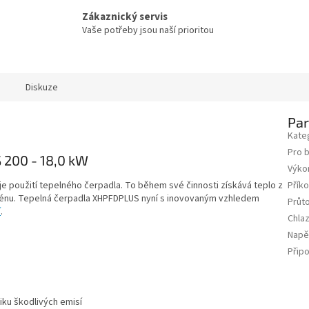
Zákaznický servis
Vaše potřeby jsou naší prioritou
Diskuze
Pa
Kate
Pro 
 200 - 18,0 kW
Výko
e použití tepelného čerpadla. To během své činnosti získává teplo z
Přík
énu. Tepelná čerpadla XHPFDPLUS nyní s inovovaným vzhledem
Průt
í
.
Chla
Napě
Připo
iku škodlivých emisí