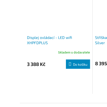
Displej ovládací - LED wifi
Stříšk
XHPFDPLUS
Silver
Skladem u dodavatele
8 395
3 388 Kč
Do košíku
Zápatí