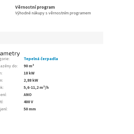
Věrnostní program
Výhodné nákupy s věrnostním programem
rametry
gorie
:
Tepelná čerpadla
bazény do
:
90 m³
n
:
18 kW
on
:
2,88 kW
ok
:
5,6-11,2 m³/h
zení
:
ANO
tí
:
400 V
jení
:
50 mm