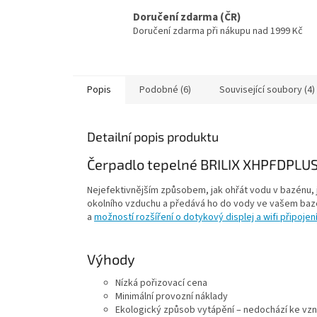
Doručení zdarma (ČR)
Doručení zdarma při nákupu nad 1999 Kč
Popis
Podobné (6)
Související soubory (4)
Detailní popis produktu
Čerpadlo tepelné BRILIX XHPFDPLUS
Nejefektivnějším způsobem, jak ohřát vodu v bazénu, j
okolního vzduchu a předává ho do vody ve vašem baz
a
možností rozšíření o dotykový displej a wifi připojen
Výhody
Nízká pořizovací cena
Minimální provozní náklady
Ekologický způsob vytápění – nedochází ke vzn