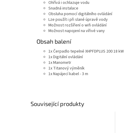
Ohřívá i ochlazuje vodu
Snadná instalace
Obsluha pomocí digitálního ovládání
Lze použít i při slané úpravě vody
Možnost rozšíření o wifi ovládání
Možnost napojení na vířivé vany
Obsah balení
1x Čerpadlo tepelné XHPFDPLUS 200 18 kW
1x Digitální ovládání
1x Manometr
1x Titanový výměník
1x Napájecí kabel - 3 m
Související produkty