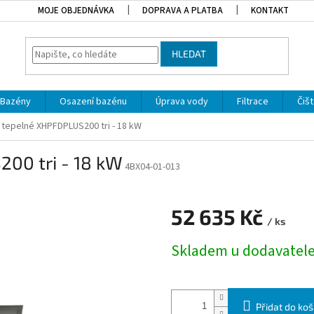
MOJE OBJEDNÁVKA
DOPRAVA A PLATBA
KONTAKT
HLEDAT
Bazény
Osazení bazénu
Úprava vody
Filtrace
Čišt
 tepelné XHPFDPLUS200 tri - 18 kW
00 tri - 18 kW
4BX04-01-013
52 635 Kč
/ ks
Měrná cena:
Skladem u dodavatel
Přidat do koš