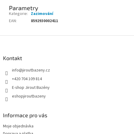
Parametry
Kategorie
:
Zazimování
EAN
:
8592930002411
Zápatí
Kontakt
info
@
jiroutbazeny.cz
+420 704 109 814
E-shop Jirout Bazény
eshopjiroutbazeny
Informace pro vás
Moje objednávka
Doprava a platba