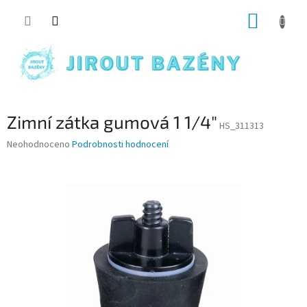
Přejít na obsah
NÁKUP
Zimní zátka gumová 1 1/4"
HS_311313
Průměrné hodnocení produktu je 0,0 z 5 hvězdiček.
Neohodnoceno
Podrobnosti hodnocení