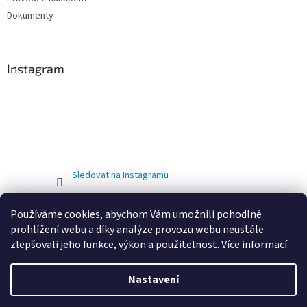
Dokumenty
Instagram
Sledovat na Instagramu
Používáme cookies, abychom Vám umožnili pohodlné
prohlížení webu a díky analýze provozu webu neustále
zlepšovali jeho funkce, výkon a použitelnost.
Více informací
Nastavení
Vytvořil Shoptet