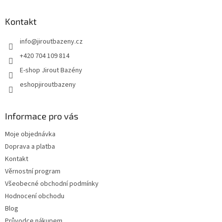
Kontakt
info
@
jiroutbazeny.cz
+420 704 109 814
E-shop Jirout Bazény
eshopjiroutbazeny
Informace pro vás
Moje objednávka
Doprava a platba
Kontakt
Věrnostní program
Všeobecné obchodní podmínky
Hodnocení obchodu
Blog
Průvodce nákupem