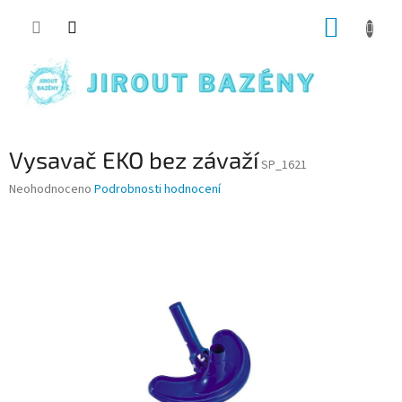
Přejít na obsah
NÁKUP
Vysavač EKO bez závaží
SP_1621
Průměrné hodnocení produktu je 0,0 z 5 hvězdiček.
Neohodnoceno
Podrobnosti hodnocení