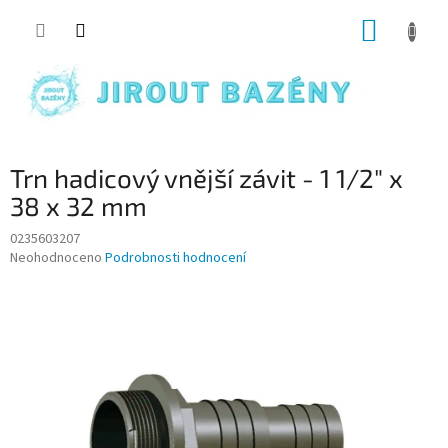
Přejít na obsah
NÁKUP
Trn hadicový vnější závit - 1 1/2" x
38 x 32 mm
0235603207
Průměrné hodnocení produktu je 0,0 z 5 hvězdiček.
Neohodnoceno
Podrobnosti hodnocení