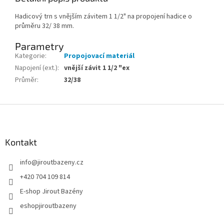
Hadicový trn s vnějším závitem 1 1/2" na propojení hadice o
průměru 32/ 38 mm.
Parametry
Kategorie
:
Propojovací materiál
Napojení (ext.)
:
vnější závit 1 1/2 "ex
Průměr
:
32/38
Zápatí
Kontakt
info
@
jiroutbazeny.cz
+420 704 109 814
E-shop Jirout Bazény
eshopjiroutbazeny