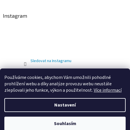
Instagram
Sledovat na Instagramu
Používáme cookies, abychom Vám umožnili pohodlné
prohlížení webu a díky analýze provozu webu neustále
zlepšovali jeho funkce, výkon a použitelnost.
Více informací
Nastavení
Vytvořil Shoptet
OD 01.02.2026 DOCHÁZÍ KE ZMĚNĚ PROVOZOVNY. NOVÁ ADRESA
Souhlasím
Copyright 2026
Eshop Jirout Bazény
. Všechna práva vyhrazena.
JE: LUKAVICE 214, LUKAVICE 538 21, OKRES CHRUDIM.