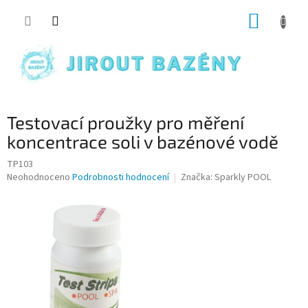
Přejít na obsah
NÁKUP
Testovací proužky pro měření
koncentrace soli v bazénové vodě
TP103
Průměrné hodnocení produktu je 0,0 z 5 hvězdiček.
Neohodnoceno
Podrobnosti hodnocení
Značka:
Sparkly POOL