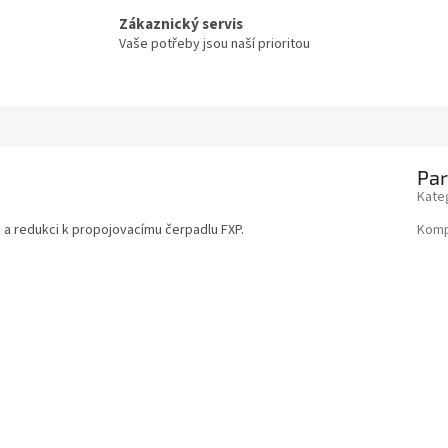
Zákaznický servis
Vaše potřeby jsou naší prioritou
Pa
Kate
 a redukci k propojovacímu čerpadlu FXP.
Kompa