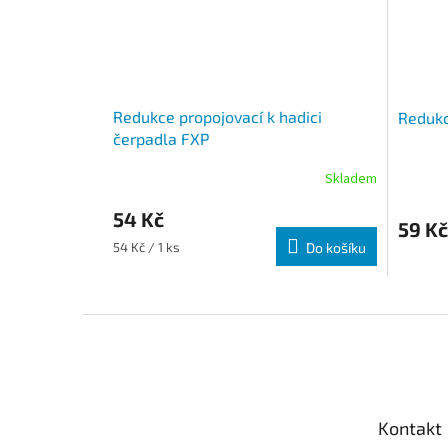
Redukce propojovací k hadici
Redukc
čerpadla FXP
Skladem
54 Kč
59 Kč
Měrná cena:
54 Kč / 1 ks
Do košíku
Zápatí
Kontakt