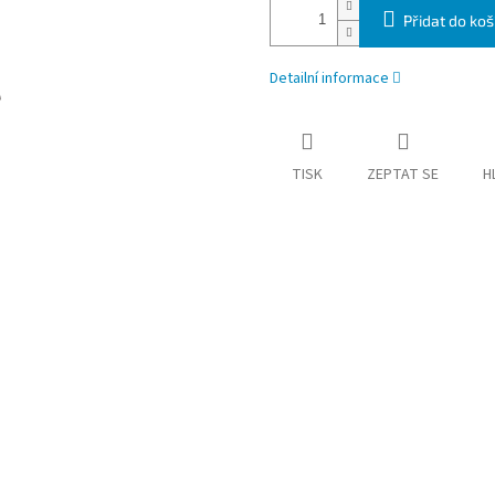
Přidat do koš
Detailní informace
TISK
ZEPTAT SE
H