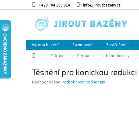
Přejít na obsah
+420 704 109 814
info@jiroutbazeny.cz
Výroba bazénů
Zazimování
Zastřešení
Domů
Filtrace
Čerpadla
Náhradní díly
Těsnění pro konickou redukci 
Průměrné hodnocení produktu je 0,0 z 5 hvězdiček.
Neohodnoceno
Podrobnosti hodnocení