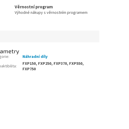
Věrnostní program
Výhodné nákupy s věrnostním programem
rametry
gorie
:
Náhradní díly
FXP150, FXP250, FXP370, FXP550,
ktibilita
:
FXP750