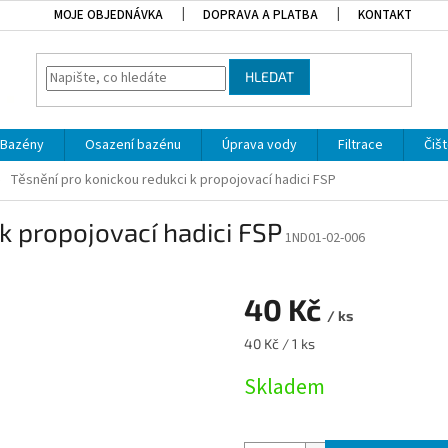
MOJE OBJEDNÁVKA
DOPRAVA A PLATBA
KONTAKT
HLEDAT
Bazény
Osazení bazénu
Úprava vody
Filtrace
Čišt
Těsnění pro konickou redukci k propojovací hadici FSP
k propojovací hadici FSP
1ND01-02-006
40 Kč
/ ks
Měrná cena:
40 Kč / 1 ks
Skladem