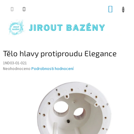
Přejít na obsah
NÁKUP
Tělo hlavy protiproudu Elegance
1ND03-01-021
Průměrné hodnocení produktu je 0,0 z 5 hvězdiček.
Neohodnoceno
Podrobnosti hodnocení