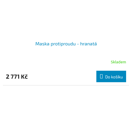
Maska protiproudu - hranatá
Skladem
2 771 Kč
Do košíku