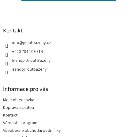
Zápatí
Kontakt
info
@
jiroutbazeny.cz
+420 704 109 814
E-shop Jirout Bazény
eshopjiroutbazeny
Informace pro vás
Moje objednávka
Doprava a platba
Kontakt
Věrnostní program
Všeobecné obchodní podmínky