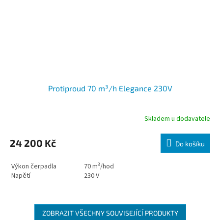
Protiproud 70 m³/h Elegance 230V
Skladem u dodavatele
24 200 Kč
Do košíku
3
Výkon čerpadla
70
m
/hod
Napětí
230 V
ZOBRAZIT VŠECHNY SOUVISEJÍCÍ PRODUKTY