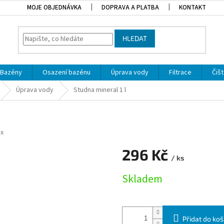
MOJE OBJEDNÁVKA
DOPRAVA A PLATBA
KONTAKT
HLEDAT
Bazény
Osazení bazénu
Úprava vody
Filtrace
Čišt
Úprava vody
Studna mineral 1 l
x
296 Kč
/ ks
Měrná cena:
Skladem
Přidat do koš