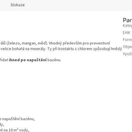
Diskuze
Pa
Kate
EAN
:
Form
rálů (železo, mangan, měď). Vhodný především pro preventivní
Obj
e velice bohatá na minerály. Ty při kontaktu s chlorem způsobují hnědý
Využi
řidat
ihned po napuštění
bazénu.
po napuštění bazénu,
dy,
3
ml na 10 m
vody,