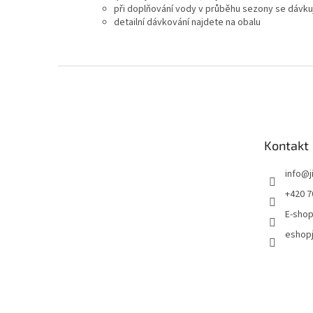
při doplňování vody v průběhu sezony se dávkuj
detailní dávkování najdete na obalu
Zápatí
Kontakt
info
@
+420 7
E-shop
eshopj