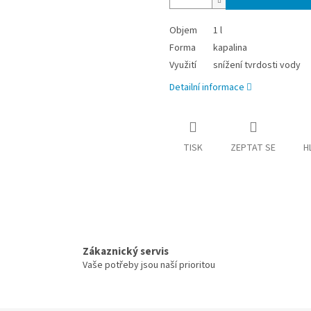
Objem
1 l
Forma
kapalina
Využití
snížení tvrdosti vody
Detailní informace
TISK
ZEPTAT SE
H
Zákaznický servis
Vaše potřeby jsou naší prioritou