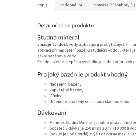
Popis
Podobné (6)
Související soubory (1)
Detailní popis produktu
Studna mineral
snižuje tvrdost
vody a zbavuje ji přebytečných mine
aplikaci při napuštění
bazénu
studniční vodou, která j
zákal bazénové vody.
Pro dosažení nejlepšího výsledku je nutno přípravek p
Pro jaký bazén je produkt vhodný
Nadzemní bazény
Zapuštěné bazény
Vířivky
Určeno pro bazény se slanou i sladkou vodu
Dávkování
Marimex Studna Mineral- je nutno přidat ihned 
3
počáteční dávka je 250 ml na 10 m
(10 000 l) vo
(pokud je voda tvrdá) zvýšit dávku na max. 750 