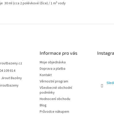
3
e 30 ml (cca 2 polévkové lžíce) / 1 m
vody
Informace pro vás
Instagr
Moje objednávka
jiroutbazeny.cz
Doprava a platba
04 109 814
Kontakt
 Jirout Bazény
Věrnostní program
Sled
iroutbazeny
Všeobecné obchodní
podmínky
Hodnocení obchodu
Blog
Průvodce nákupem