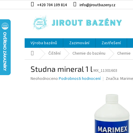
Přejít na obsah
+420 704 109 814
info@jiroutbazeny.cz
Výroba bazénů
Zazimování
Zastřešení
Domů
Čištění
Chemie do bazénu
Chemie
Studna mineral 1 l
MX_11301603
Průměrné hodnocení produktu je 0,0 z 5 hvězdiček.
Neohodnoceno
Podrobnosti hodnocení
Značka:
Marime