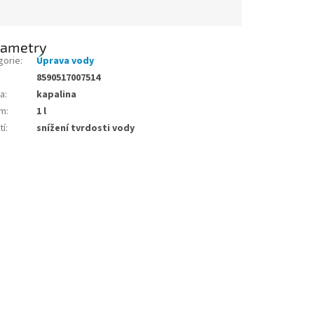
rametry
gorie
:
Úprava vody
8590517007514
a
:
kapalina
em
:
1 l
tí
:
snížení tvrdosti vody