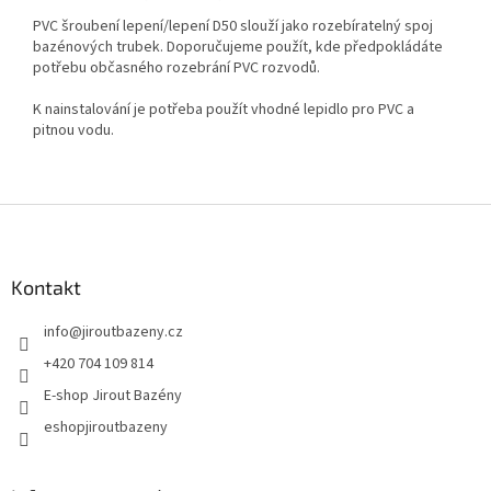
PVC šroubení lepení/lepení D50 slouží jako rozebíratelný spoj
bazénových trubek. Doporučujeme použít, kde předpokládáte
potřebu občasného rozebrání PVC rozvodů.
K nainstalování je potřeba použít vhodné lepidlo pro PVC a
pitnou vodu.
Zápatí
Kontakt
info
@
jiroutbazeny.cz
+420 704 109 814
E-shop Jirout Bazény
eshopjiroutbazeny