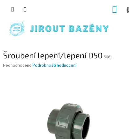
Přejít na obsah
NÁKUP
Šroubení lepení/lepení D50
5061
Průměrné hodnocení produktu je 0,0 z 5 hvězdiček.
Neohodnoceno
Podrobnosti hodnocení