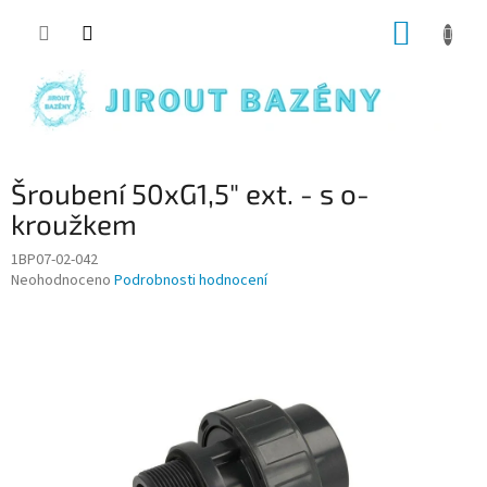
Přejít na obsah
NÁKUP
Šroubení 50xG1,5" ext. - s o-
kroužkem
1BP07-02-042
Průměrné hodnocení produktu je 0,0 z 5 hvězdiček.
Neohodnoceno
Podrobnosti hodnocení