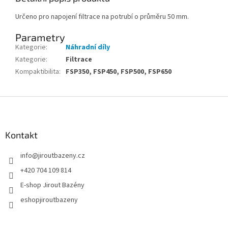
Určeno pro napojení filtrace na potrubí o průměru 50 mm.
Parametry
Kategorie
:
Náhradní díly
Kategorie
:
Filtrace
Kompaktibilita
:
FSP350, FSP450, FSP500, FSP650
Zápatí
Kontakt
info
@
jiroutbazeny.cz
+420 704 109 814
E-shop Jirout Bazény
eshopjiroutbazeny