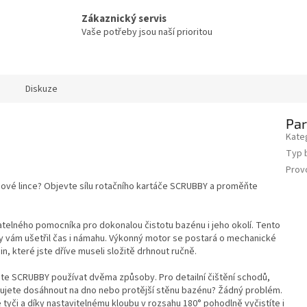
Zákaznický servis
Vaše potřeby jsou naší prioritou
Diskuze
Pa
Kate
Typ 
Prov
nové lince? Objevte sílu rotačního kartáče SCRUBBY a proměňte
lného pomocníka pro dokonalou čistotu bazénu i jeho okolí. Tento
aby vám ušetřil čas i námahu. Výkonný motor se postará o mechanické
in, které jste dříve museli složitě drhnout ručně.
žete SCRUBBY používat dvěma způsoby. Pro detailní čištění schodů,
řebujete dosáhnout na dno nebo protější stěnu bazénu? Žádný problém.
tyči a díky nastavitelnému kloubu v rozsahu 180° pohodlně vyčistíte i