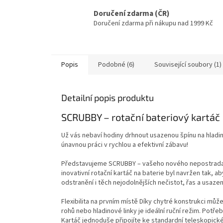
Doručení zdarma (ČR)
Doručení zdarma při nákupu nad 1999 Kč
Popis
Podobné (6)
Související soubory (1)
Detailní popis produktu
SCRUBBY – rotační bateriový kartáč
Už vás nebaví hodiny drhnout usazenou špínu na hladi
únavnou práci v rychlou a efektivní zábavu!
Představujeme SCRUBBY – vašeho nového nepostradate
inovativní rotační kartáč na baterie byl navržen tak, 
odstranění i těch nejodolnějších nečistot, řas a usazen
Flexibilita na prvním místě Díky chytré konstrukci mů
rohů nebo hladinové linky je ideální ruční režim. Pot
Kartáč jednoduše připojíte ke standardní teleskopické 