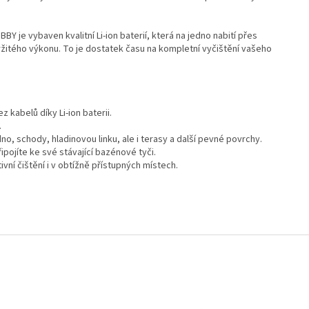
je vybaven kvalitní Li-ion baterií, která na jedno nabití přes
žitého výkonu. To je dostatek času na kompletní vyčištění vašeho
kabelů díky Li-ion baterii.
.
dno, schody, hladinovou linku, ale i terasy a další pevné povrchy.
ipojíte ke své stávající bazénové tyči.
vní čištění i v obtížně přístupných místech.