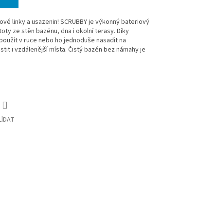
ové linky a usazenin! SCRUBBY je výkonný bateriový
toty ze stěn bazénu, dna i okolní terasy. Díky
oužít v ruce nebo ho jednoduše nasadit na
tit i vzdálenější místa. Čistý bazén bez námahy je
LÍDAT