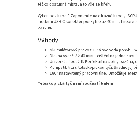
těžko dostupná místa, a to vše ze břehu.
Výkon bez kabelů Zapomeňte na otravné kabely. SCRUBBY 
moderní USB-C konektor poskytne až 40 minut nepřetr
bazénu.
Výhody
Akumulátorový provoz: Plná svoboda pohybu bez 
Dlouhá výdrž: Až 40 minut čištění na jedno nabití
Univerzální použití: Perfektní na stěny bazénu, 
Kompatibilita s teleskopickou tyčí: Snadno jej př
180° nastavitelný pracovní úhel: Umožňuje efekti
Teleskopická tyč není součástí balení
Zápatí