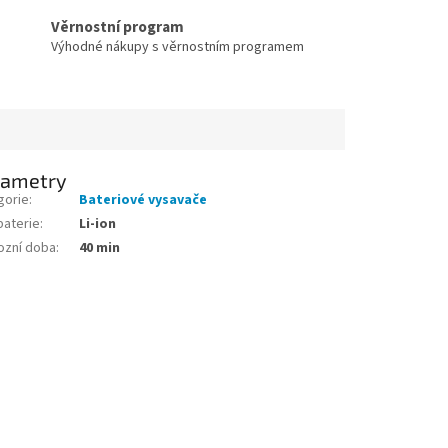
Věrnostní program
Výhodné nákupy s věrnostním programem
rametry
gorie
:
Bateriové vysavače
baterie
:
Li-ion
ozní doba
:
40 min