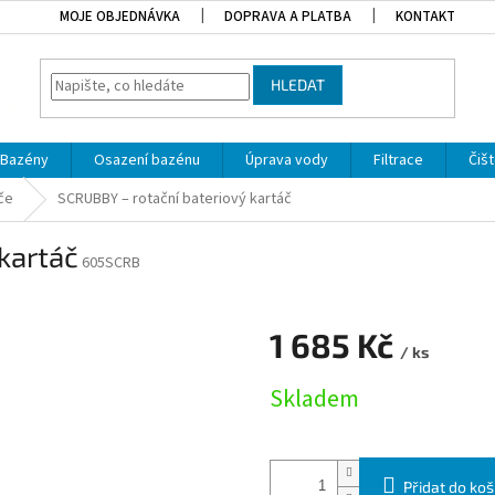
MOJE OBJEDNÁVKA
DOPRAVA A PLATBA
KONTAKT
HLEDAT
Bazény
Osazení bazénu
Úprava vody
Filtrace
Čišt
če
SCRUBBY – rotační bateriový kartáč
kartáč
605SCRB
ězdiček.
1 685 Kč
/ ks
Měrná cena:
Skladem
Přidat do koš