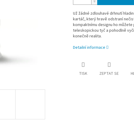
Už žádné zdlouhavé drhnutí hladin
kartáč, který hravě odstraní nečis
kompaktnímu designu ho můžete p
teleskopickou tyč a pohodlně vyčis
konečně realita.
Detailní informace
TISK
ZEPTAT SE
H