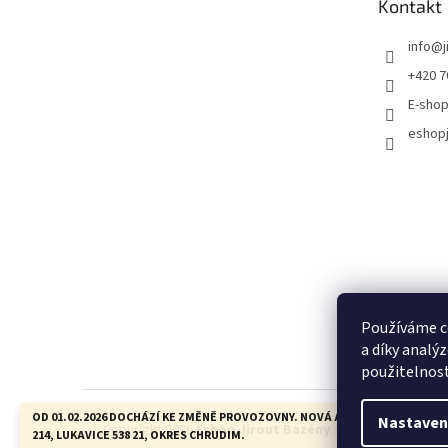
Kontakt
info
@
+420 7
E-shop
eshopj
Používáme c
a díky analý
použitelnos
OD 01.02.2026 DOCHÁZÍ KE ZMĚNĚ PROVOZOVNY. NOVÁ ADRESA JE: LUKAVIC
Nastaven
Copyright 2026
Eshop Jirout Bazény
. Všechna práva vyh
214, LUKAVICE 538 21, OKRES CHRUDIM.