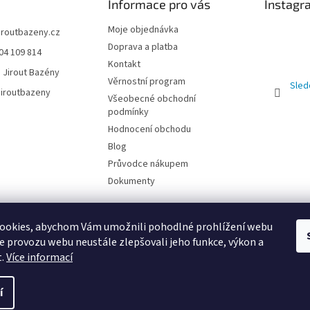
Informace pro vás
Instagr
Moje objednávka
jiroutbazeny.cz
Doprava a platba
04 109 814
Kontakt
 Jirout Bazény
Věrnostní program
Sled
iroutbazeny
Všeobecné obchodní
podmínky
Hodnocení obchodu
Blog
Průvodce nákupem
Dokumenty
ookies, abychom Vám umožnili pohodlné prohlížení webu
ze provozu webu neustále zlepšovali jeho funkce, výkon a
t.
Více informací
E
í
razena.