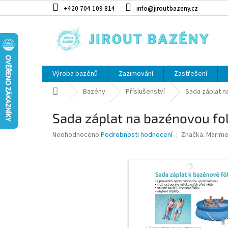
Přejít na obsah
+420 704 109 814
info@jiroutbazeny.cz
Výroba bazénů
Zazimování
Zastřešení
Domů
Bazény
Příslušenství
Sada záplat n
Sada záplat na bazénovou fol
Průměrné hodnocení produktu je 0,0 z 5 hvězdiček.
Neohodnoceno
Podrobnosti hodnocení
Značka:
Marime