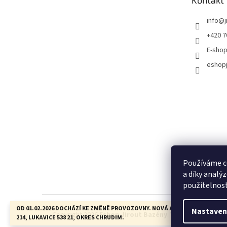
Kontakt
info
@
+420 7
E-shop
eshopj
Používáme c
a díky analý
použitelnos
OD 01.02.2026 DOCHÁZÍ KE ZMĚNĚ PROVOZOVNY. NOVÁ ADRESA JE: LUKAVIC
Nastaven
Copyright 2026
Eshop Jirout Bazény
. Všechna práva vyh
214, LUKAVICE 538 21, OKRES CHRUDIM.