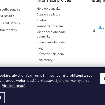
Informace pro vás
Instagr
Moje objednávka
jiroutbazeny.cz
Doprava a platba
04 109 814
Kontakt
 Jirout Bazény
Věrnostní program
Sled
iroutbazeny
Všeobecné obchodní
podmínky
Hodnocení obchodu
Blog
Průvodce nákupem
Dokumenty
ookies, abychom Vám umožnili pohodlné prohlížení webu
ze provozu webu neustále zlepšovali jeho funkce, výkon a
t.
Více informací
E
í
razena.