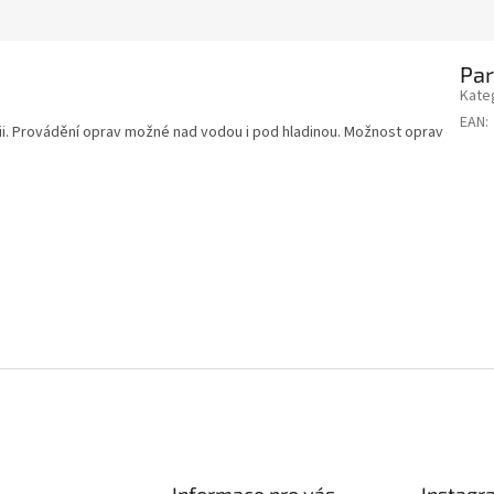
Pa
Kate
EAN
:
ii. Provádění oprav možné nad vodou i pod hladinou. Možnost oprav