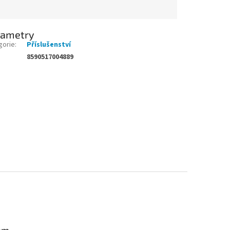
rametry
gorie
:
Příslušenství
8590517004889