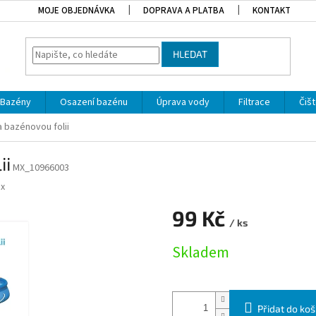
MOJE OBJEDNÁVKA
DOPRAVA A PLATBA
KONTAKT
HLEDAT
Bazény
Osazení bazénu
Úprava vody
Filtrace
Čišt
a bazénovou folii
ii
MX_10966003
x
99 Kč
/ ks
Měrná cena:
Skladem
Přidat do koš