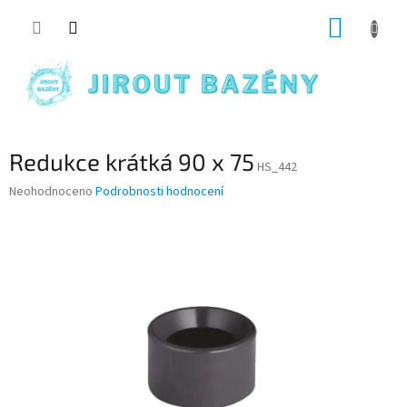
Přejít na obsah
NÁKUP
Redukce krátká 90 x 75
HS_442
Průměrné hodnocení produktu je 0,0 z 5 hvězdiček.
Neohodnoceno
Podrobnosti hodnocení