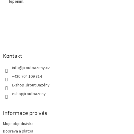
lepením.
Zápatí
Kontakt
info
@
jiroutbazeny.cz
+420 704 109 814
E-shop Jirout Bazény
eshopjiroutbazeny
Informace pro vás
Moje objednávka
Doprava a platba