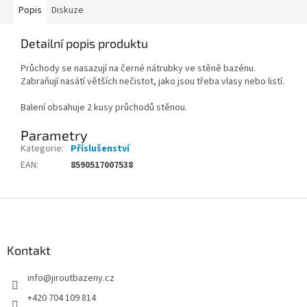
Popis
Diskuze
Detailní popis produktu
Průchody se nasazují na černé nátrubky ve stěně bazénu.
Zabraňují nasátí větších nečistot, jako jsou třeba vlasy nebo listí.
Balení obsahuje 2 kusy průchodů stěnou.
Parametry
Kategorie
:
Příslušenství
EAN
:
8590517007538
Zápatí
Kontakt
info
@
jiroutbazeny.cz
+420 704 109 814