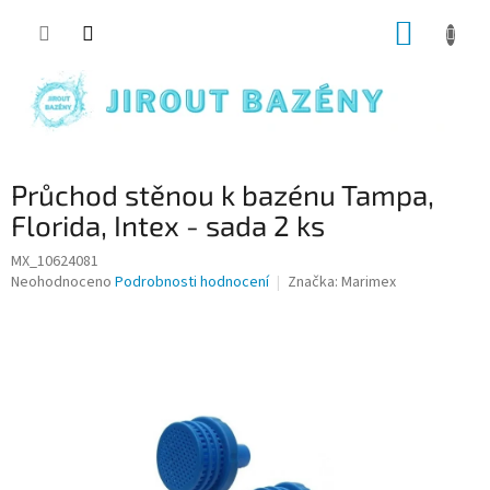
Přejít na obsah
NÁKUP
Průchod stěnou k bazénu Tampa,
Florida, Intex - sada 2 ks
MX_10624081
Průměrné hodnocení produktu je 0,0 z 5 hvězdiček.
Neohodnoceno
Podrobnosti hodnocení
Značka:
Marimex