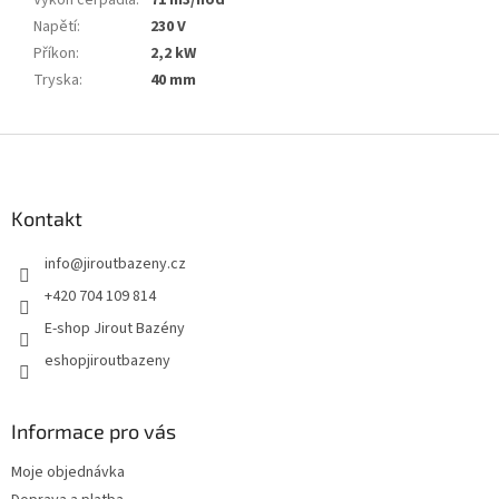
Napětí
:
230 V
Příkon
:
2,2 kW
Tryska
:
40 mm
Zápatí
Kontakt
info
@
jiroutbazeny.cz
+420 704 109 814
E-shop Jirout Bazény
eshopjiroutbazeny
Informace pro vás
Moje objednávka