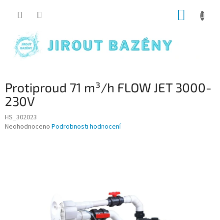
Přejít na obsah
NÁKUP
Protiproud 71 m³/h FLOW JET 3000-
230V
HS_302023
Průměrné hodnocení produktu je 0,0 z 5 hvězdiček.
Neohodnoceno
Podrobnosti hodnocení