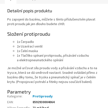
Detailní popis produktu
Po zapojení do bazénu, můžete s tímto příslušenstvím plavat
proti proudu jak jen dlouho budete chtít.
Složení protiproudu
1x Čerpadlo
2x Uzavírací ventil
1x Čelní maska
1x Tlačítko spínaní protiproudu, přisávání vzduchu
a elektropneuma­tického spínání
Je možné určovat sílu proudu vody a přisávání vzduchu a to na
trysce, která se dá směrově nastavit. Snadné ovládání přímo z
bazénu díky tomu, že tryska a pneumatický spínač je v čelním
krytu. (Propojovací potrubí a fitinky nejsou součástí balení).
Parametry
Kategorie
:
Protiproudy
EAN
:
8592930004064
Výkon čerpadla
:
71 m3/hod