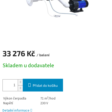
33 276 Kč
/ balení
Měrná cena:
Skladem u dodavatele
Přidat do košíku
3
Výkon čerpadla
71
m
/hod
Napětí
230 V
Detailní informace