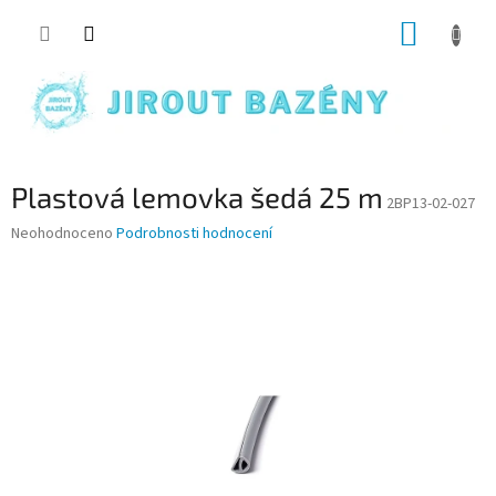
Přejít na obsah
NÁKUP
Plastová lemovka šedá 25 m
2BP13-02-027
Průměrné hodnocení produktu je 0,0 z 5 hvězdiček.
Neohodnoceno
Podrobnosti hodnocení