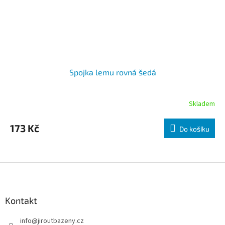
Spojka lemu rovná šedá
Skladem
173 Kč
Do košíku
Zápatí
Kontakt
info
@
jiroutbazeny.cz