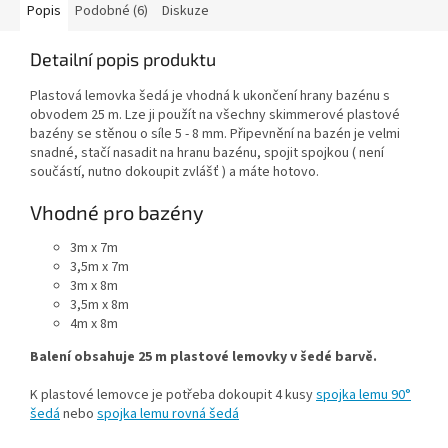
Popis
Podobné (6)
Diskuze
Detailní popis produktu
Plastová lemovka šedá je vhodná k ukončení hrany bazénu s
obvodem 25 m. Lze ji použít na všechny skimmerové plastové
bazény se stěnou o síle 5 - 8 mm. Připevnění na bazén je velmi
snadné, stačí nasadit na hranu bazénu, spojit spojkou ( není
součástí, nutno dokoupit zvlášť ) a máte hotovo.
Vhodné pro bazény
3m x 7m
3,5m x 7m
3m x 8m
3,5m x 8m
4m x 8m
Balení obsahuje 25 m plastové lemovky v šedé barvě.
K plastové lemovce je potřeba dokoupit
4 kusy
spojka lemu 90°
šedá
nebo
spojka lemu rovná šedá