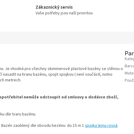
Zákaznický servis
Vaše potřeby jsou naší prioritou
Pa
Kate
Barv
énu. Je vhodná pro všechny skimmerové plastové bazény se stěnou o
Mater
čí nasadit na hranu bazénu, spojit spojkou ( není součástí, nutno
ých metrech.
Použi
7 spotřebitel nemůže odstoupit od smlouvy o dodávce zboží,
ku dle tvaru bazénu.
. Bazén zaoblený dle obvodu bezénu: do 15 m 1
spojka lemu rovná