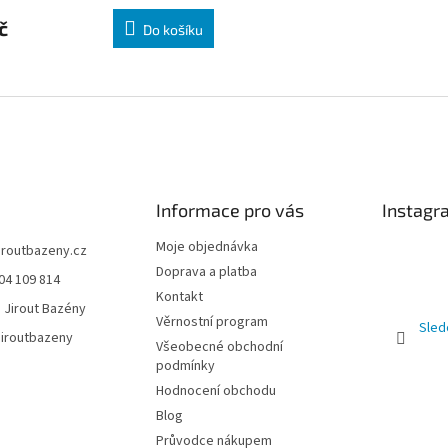
č
Do košíku
Informace pro vás
Instagr
Moje objednávka
jiroutbazeny.cz
Doprava a platba
04 109 814
Kontakt
 Jirout Bazény
Věrnostní program
Sled
iroutbazeny
Všeobecné obchodní
podmínky
Hodnocení obchodu
Blog
Průvodce nákupem