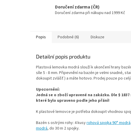
Doručení zdarma (ČR)
Doručení zdarma při nákupu nad 1999 Kč
Popis
Podobné (6)
Diskuze
Detailní popis produktu
Plastová lemovka modrá slouží k ukončení hrany baz
síle 5 - 8 mm. Připevnění na bazén je velmi snadné, sta
dokoupit zvlášť ) a máte hotovo.
Prodej pouze po cel
Upozornění:
Jedná se o zboží upravené na zakázku. Dle § 183
které bylo upraveno podle jeho přání!
K plastové lemovce je potřeba dokoupit vhodnou spoj
Bazén s ostrými rohy: 4 kusy
rohová spojka 90° modrá
modrá
, do 30 m 2 spojky.