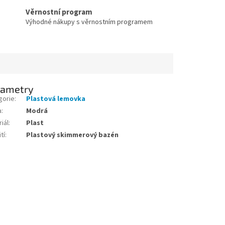
Věrnostní program
Výhodné nákupy s věrnostním programem
rametry
gorie
:
Plastová lemovka
a
:
Modrá
iál
:
Plast
tí
:
Plastový skimmerový bazén