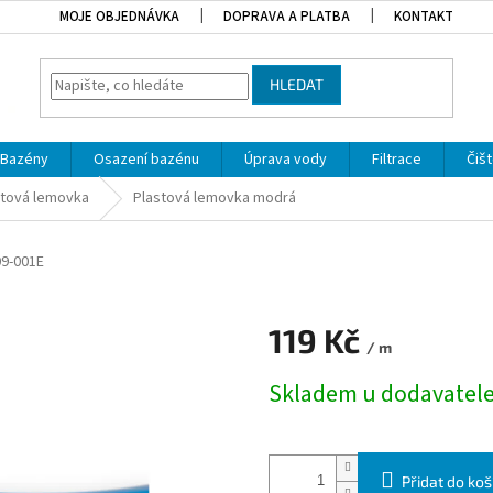
MOJE OBJEDNÁVKA
DOPRAVA A PLATBA
KONTAKT
HLEDAT
Bazény
Osazení bazénu
Úprava vody
Filtrace
Čišt
stová lemovka
Plastová lemovka modrá
9-001E
119 Kč
/ m
Měrná cena:
Skladem u dodavatel
Přidat do koš