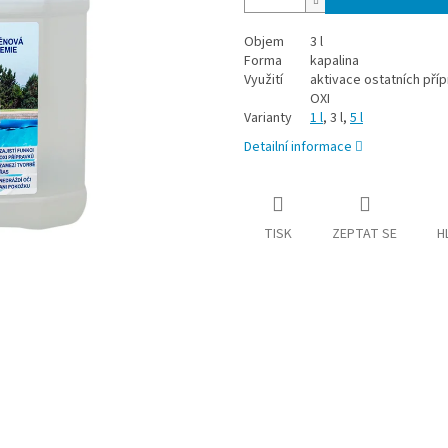
Objem
3 l
Forma
kapalina
Využití
aktivace ostatních příp
OXI
Varianty
1 l
, 3 l,
5 l
Detailní informace
TISK
ZEPTAT SE
H