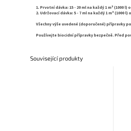
3
1.
Prvotní dávka: 15 - 20 ml na každý 1 m
(1000 l)
3
2.
Udržovací dávka: 5 - 7 ml na každý 1 m
(1000 l)
Všechny výše uvedené (doporučené) přípravky po
Používejte biocidní přípravky bezpečně. Před pou
Související produkty