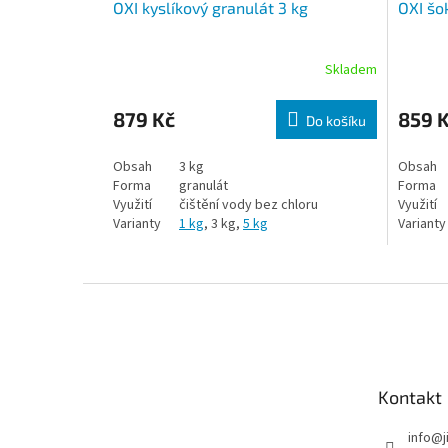
OXI kyslíkový granulát 3 kg
OXI šo
Skladem
879 Kč
859 
Do košíku
Obsah
3 kg
Obsah
Forma
granulát
Forma
Využití
čištění vody bez chloru
Využití
Varianty
1 kg
, 3 kg,
5 kg
Varianty
Zápatí
Kontakt
info
@