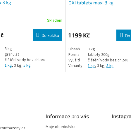
k 3 kg
OXI tablety maxi 3 kg
Skladem
Kč
1 199 Kč
Do košíku
Do 
3 kg
Obsah
3 kg
granulát
Forma
tablety 200g
čištění vody bez chloru
Využití
čištění vody bez chloru
1 kg
, 3 kg,
5 kg
Varianty
1 kg
, 3 kg,
5 kg
Informace pro vás
Instagr
Moje objednávka
jiroutbazeny.cz