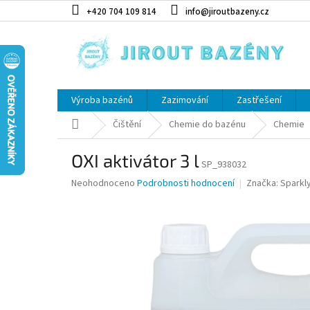
Přejít na obsah
+420 704 109 814
info@jiroutbazeny.cz
Výroba bazénů
Zazimování
Zastřešení
Domů
Čištění
Chemie do bazénu
Chemie
OXI aktivátor 3 l
SP_938032
Průměrné hodnocení produktu je 0,0 z 5 hvězdiček.
Neohodnoceno
Podrobnosti hodnocení
Značka:
Sparkl