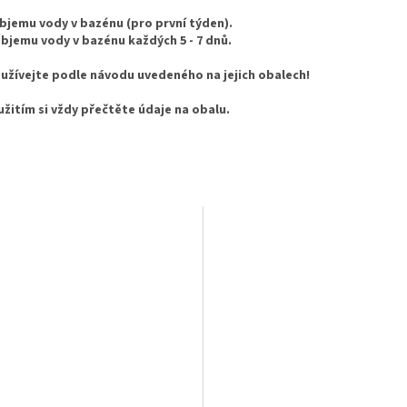
 objemu vody v bazénu (pro první týden).
 objemu vody v bazénu
každých 5 - 7 dnů.
užívejte podle návodu uvedeného na jejich obalech!
žitím si vždy přečtěte údaje na obalu.