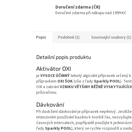
Doručení zdarma (ČR)
Doručení zdarma při nákupu nad 1999 Kč
Popis
Podobné (1)
Související soubory (1)
Detailní popis produktu
Aktivátor OXI
je
VYSOCE ÚČINNÝ
tekutý algicidní přípravek určený k
přípravkem
OXI ŠOK
(vše z řady
Sparkly POOL
). Ten
OXI a zabrání
VZNIKU VĚTŠINY BĚŽNĚ VYSKYTUJÍCÍCH
průzračnou.
Dávkování
Při dodržení dávkování je přípravek nepěnivý. Jestliž
intenzivním používání bazénu k tvorbě řas, nezvyšujte 
časových intervalech, popřípadě použijte k jednorá
řady
Sparkly POOL
), který se rychle rozpouští a oxi