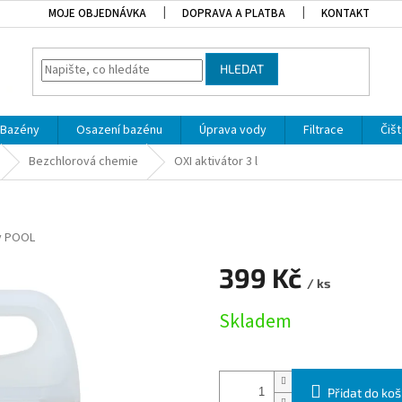
MOJE OBJEDNÁVKA
DOPRAVA A PLATBA
KONTAKT
HLEDAT
Bazény
Osazení bazénu
Úprava vody
Filtrace
Čišt
Bezchlorová chemie
OXI aktivátor 3 l
y POOL
399 Kč
/ ks
Měrná cena:
Skladem
Přidat do koš