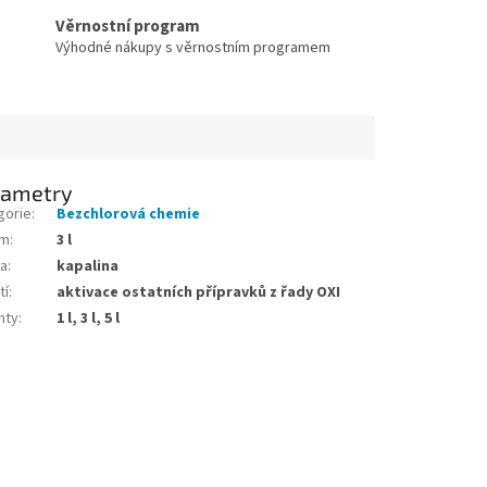
Věrnostní program
Výhodné nákupy s věrnostním programem
rametry
gorie
:
Bezchlorová chemie
em
:
3 l
a
:
kapalina
tí
:
aktivace ostatních přípravků z řady OXI
nty
:
1 l, 3 l, 5 l