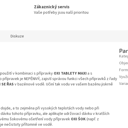
Zákaznický servis
Vaše potřeby jsou naší prioritou
Diskuze
Pa
Kate
Obj
Form
 použití v kombinaci s přípravky
OXI TABLETY MAXI
a s
Využi
to přípravek je NEPĚNIVÝ, zajistí správou funkci všech přípravků z řady
Varia
 SE ŘAS
v bazénové vodě. Učiní tak vodu ve vašem bazénu jiskrně
e dojde, a to zejména při vysokých teplotách vody nebo při
dávku tohoto přípravku, ale aplikujte udržovací dávku v kratších
zovému šokovému ošetření vody přípravek
OXI ŠOK
(např. z
duje nečistoty přítomné ve vodě.