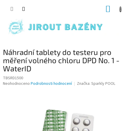
Přejít na obsah
NÁKUP
Náhradní tablety do testeru pro
měření volného chloru DPD No. 1 -
WaterID
TBSRD1500
Průměrné hodnocení produktu je 0,0 z 5 hvězdiček.
Neohodnoceno
Podrobnosti hodnocení
Značka:
Sparkly POOL