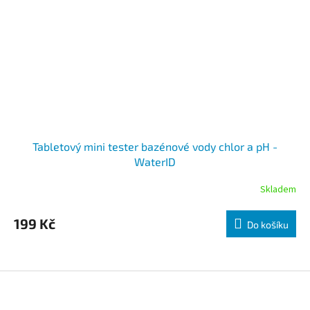
Tabletový mini tester bazénové vody chlor a pH -
WaterID
Skladem
199 Kč
Do košíku
Zápatí