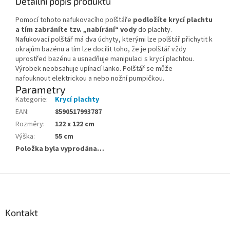
Detailní popis produktu
Pomocí tohoto nafukovacího polštáře
podložíte krycí plachtu
a tím zabráníte tzv. „nabírání“ vody
do plachty.
Nafukovací polštář má dva úchyty, kterými lze polštář přichytit k
okrajům bazénu a tím lze docílit toho, že je polštář vždy
uprostřed bazénu a usnadňuje manipulaci s krycí plachtou.
Výrobek neobsahuje upínací lanko. Polštář se může
nafouknout
elektrickou a nebo nožní pumpičkou.
Parametry
Kategorie
:
Krycí plachty
EAN
:
8590517993787
Rozměry
:
122 x 122 cm
Výška
:
55 cm
Položka byla vyprodána…
Zápatí
Kontakt