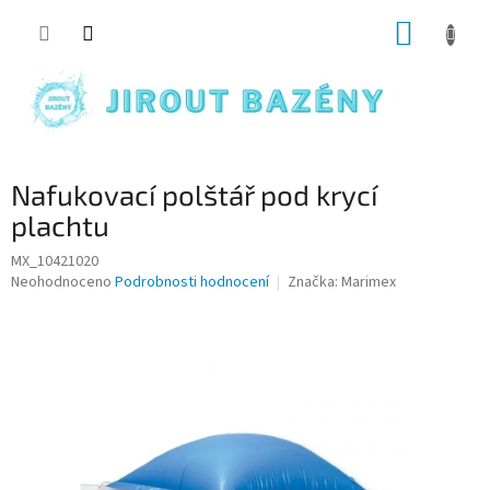
Přejít na obsah
NÁKUP
Nafukovací polštář pod krycí
plachtu
MX_10421020
Průměrné hodnocení produktu je 0,0 z 5 hvězdiček.
Neohodnoceno
Podrobnosti hodnocení
Značka:
Marimex