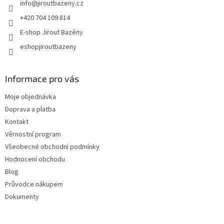
info
@
jiroutbazeny.cz
+420 704 109 814
E-shop Jirout Bazény
eshopjiroutbazeny
Informace pro vás
Moje objednávka
Doprava a platba
Kontakt
Věrnostní program
Všeobecné obchodní podmínky
Hodnocení obchodu
Blog
Průvodce nákupem
Dokumenty