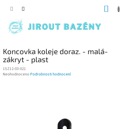
Přejít na obsah
NÁKUP
Koncovka koleje doraz. - malá-
zákryt - plast
1SZ12-03-021
Průměrné hodnocení produktu je 0,0 z 5 hvězdiček.
Neohodnoceno
Podrobnosti hodnocení