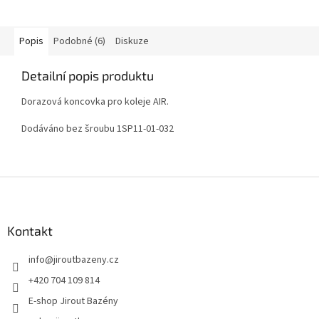
Popis
Podobné (6)
Diskuze
Detailní popis produktu
Dorazová koncovka pro koleje AIR.
Dodáváno bez šroubu 1SP11-01-032
Zápatí
Kontakt
info
@
jiroutbazeny.cz
+420 704 109 814
E-shop Jirout Bazény